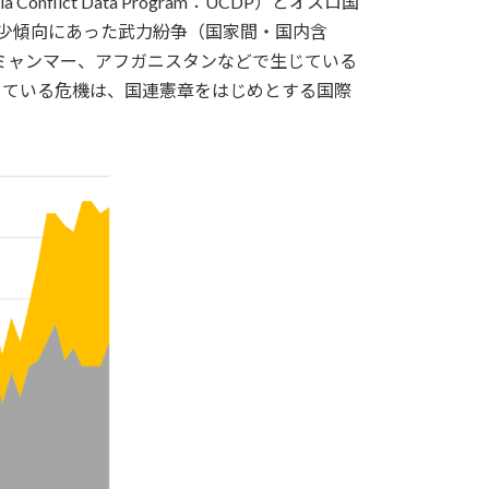
ct Data Program：UCDP）とオスロ国
以降徐々に減少傾向にあった武力紛争（国家間・国内含
ミャンマー、アフガニスタンなどで生じている
じている危機は、国連憲章をはじめとする国際