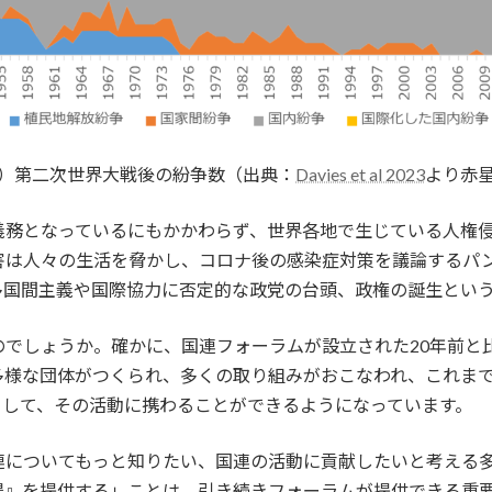
）第二次世界大戦後の紛争数（出典：
Davies et al 2023
より赤
義務となっているにもかかわらず、世界各地で生じている人権
害は人々の生活を脅かし、コロナ後の感染症対策を議論するパ
多国間主義や国際協力に否定的な政党の台頭、政権の誕生とい
のでしょうか。確かに、国連フォーラムが設立された20年前と
多様な団体がつくられ、多くの取り組みがおこなわれ、これま
として、その活動に携わることができるようになっています。
連についてもっと知りたい、国連の活動に貢献したいと考える
場』を提供する」ことは、引き続きフォーラムが提供できる重