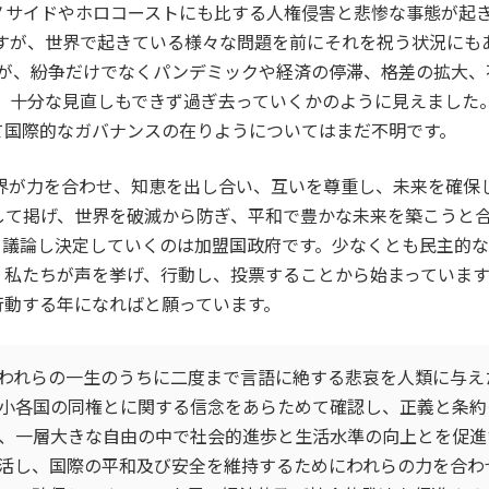
ノサイドやホロコーストにも比する人権侵害と悲惨な事態が起
ですが、世界で起きている様々な問題を前にそれを祝う状況に
たが、紛争だけでなくパンデミックや経済の停滞、格差の拡大
か、十分な見直しもできず過ぎ去っていくかのように見えました。
て国際的なガバナンスの在りようについてはまだ不明です。
世界が力を合わせ、知恵を出し合い、互いを尊重し、未来を確
して掲げ、世界を破滅から防ぎ、平和で豊かな未来を築こうと
、議論し決定していくのは加盟国政府です。少なくとも民主的
、私たちが声を挙げ、行動し、投票することから始まっています
行動する年になればと願っています。
われらの一生のうちに二度まで言語に絶する悲哀を人類に与え
小各国の同権とに関する信念をあらためて確認し、正義と条約
、一層大きな自由の中で社会的進歩と生活水準の向上とを促進
活し、国際の平和及び安全を維持するためにわれらの力を合わ