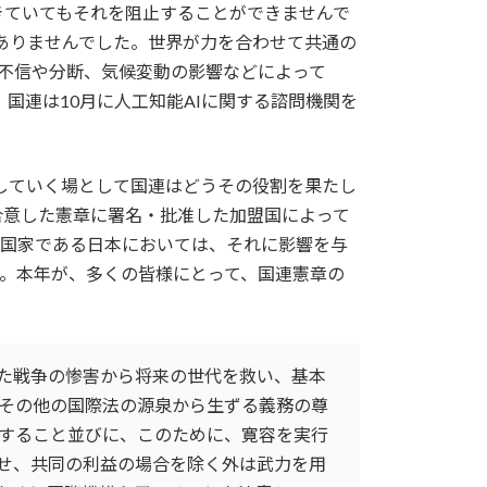
きていてもそれを阻止することができませんで
もありませんでした。世界が力を合わせて共通の
、不信や分断、気候変動の影響などによって
国連は10月に人工知能AIに関する諮問機関を
保していく場として国連はどうその役割を果たし
合意した憲章に署名・批准した加盟国によって
な国家である日本においては、それに影響を与
。本年が、多くの皆様にとって、国連憲章の
た戦争の惨害から将来の世代を救い、基本
その他の国際法の源泉から生ずる義務の尊
すること並びに、このために、寛容を実行
せ、共同の利益の場合を除く外は武力を用