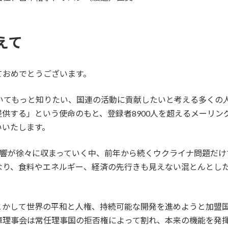
えて
ておめでとうございます。
ついてもっと知りたい、国連の活動に貢献したいと考える多くの
供する」という使命のもと、登録者8900人を超えるメーリン
いいたします。
影響が徐々に収まっていく中、前年から続くウクライナ問題だけ
り、食料やエネルギー、経済の先行きも見えない混とんとした状
。
とかして世界の平和と人権、持続可能な開発を進めようと加盟
障理事会は常任理事国の拒否権によって割れ、本来の機能を発