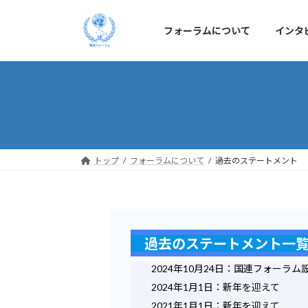
コ
ナ
ン
ビ
フォーラムについて
インタ
テ
ゲ
ン
ー
ツ
シ
へ
ョ
ス
ン
キ
に
ッ
移
プ
動
トップ
フォーラムについて
過去のステートメント
過去のステートメント一
2024年10月24日：国連フォーラム
2024年1月1日：新年を迎えて
2021年1月1日：新年を迎えて