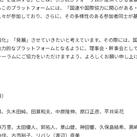
もこのプラットフォームには、「国連や国際協力に関心がある
人々が参加しており、さらに、その多様性のある参加者同士が
強化」「発展」させていきたいと考えています。その際には、
魅力的なプラットフォームとなるように、理事会・幹事会とし
ォーラムにご協力をいただけますよう、よろしくお願い申し上
順）
昂、久木田純、田瀬和夫、中原隆伸、原口正彦、平井采花
藤万里、太田優人、郭拓人、景山健、神田響、久保島結希、黒
由佳、古市裕子、リバシ（渡辺）直美