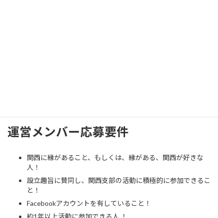
加ください。関西支部が実施している勉強会のイメージがつか
め、運営に参加した際に役立ちます！
▼過去の勉強会シリーズ第2回：「2019年 第14回SDGs勉強会
『紛争後アフリカ地域社会で若者が紡ぐ未来〜人間の安全保障と
私たちの役割〜』」
▼過去の勉強会シリーズ第3回：2017年世界人道デー『「人道課題
への私たちの挑戦」～人道支援のニーズを減らすには？～』
運営メンバー応募要件
関西に縁があること、もしくは、縁がある、関西が好きな
人！
設立趣旨に賛同し、関西支部の活動に積極的に参加できるこ
と！
Facebookアカウントを有していること！
約1年以上活動に参加できる人 ！