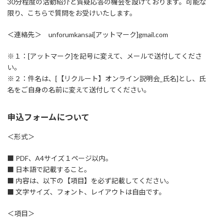
30分程度の活動紹介と質疑応答の機会を設けております。可能な
限り、こちらで質問をお受けいたします。
＜連絡先＞ unforumkansai[アットマーク]gmail.com
※１：[アットマーク]を記号に変えて、メールで送付してくださ
い。
※２：件名は、[【リクルート】オンライン説明会_氏名]とし、氏
名をご自身の名前に変えて送付してください。
申込フォームについて
＜形式＞
■ PDF、A4サイズ１ページ以内。
■ 日本語で記載すること。
■ 内容は、以下の【項目】を必ず記載してください。
■ 文字サイズ、フォント、レイアウトは自由です。
＜項目＞