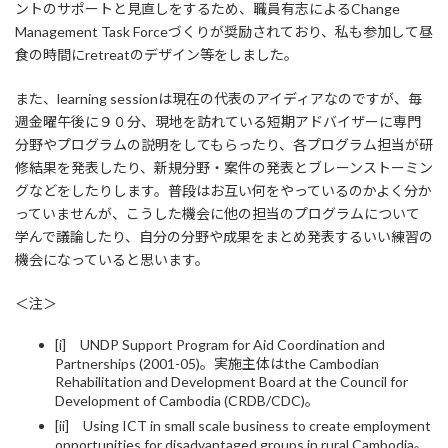
ントのサポートと見直しをするため、職員有志によるChange
Management Task Forceづくりが奨励されており、私も参加して昼
食の時間にretreatのデザイン等をしました。
また、learning sessionは現在の代表のアイディアなのですが、毎
週金曜午後に９０分、現地を訪れている短期アドバイザーに専門
分野やプログラムの説明をしてもらったり、各プログラム担当が研
修結果を発表したり、新規分野・案件の発表とブレーンストーミン
グなどをしたりします。普段はお互い何をやっているのかよく分か
っていませんが、こうした機会に他の担当のプログラムについて
学んで議論したり、自分の分野や成果をまとめ発表するいい練習の
機会になっていると思います。
＜注＞
[i] UNDP Support Program for Aid Coordination and
Partnerships (2001-05)。実施主体はthe Cambodian
Rehabilitation and Development Board at the Council for
Development of Cambodia (CRDB/CDC)。
[ii] Using ICT in small scale business to create employment
opportunities for disadvantaged groups in rural Cambodia。