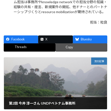
ム担当は事務所やknowledge networkでの担当分野の知識・
経験の共有・提言、新規案件の開拓、他ドナーとのパートナ
ーシップづくりとresource mobilizationが期待されている。
担当：粒良
Facebook
X
Bluesky
Threads
Copy
次の記事
第2回 今井 淳一さん UNDPベトナム事務所