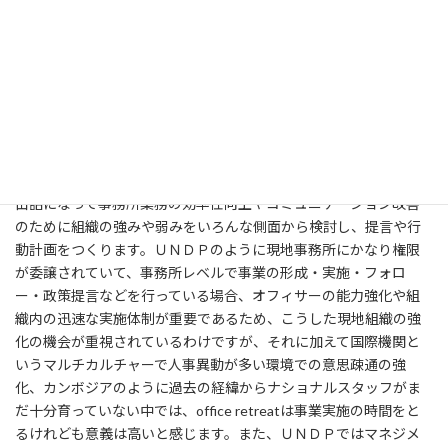
レベルなイシューを含むため、バランスを保ちつつ事務所上司と
アドバイザー両者を補佐・提言することが重要で、そのために情
報収集・調整・専門分野の知識を深めるなど自己研鑽することが
必要だと感じています。
他方、事務所運営で日本の組織と違って面白いと思うのは、office
retreatとlearning sessionです。Office retreatは組織の運営見直し
を行う機会を指し、数日、スタッフ全員が職場を離れてホテルで
缶詰になって事務所業務の効率性向上やコミュニケーション改善
のために組織の強みや弱みをいろんな側面から検討し、提言や行
動計画をつくります。ＵＮＤＰのように現地事務所にかなり権限
が委譲されていて、事務所レベルで事業の形成・実施・フォロ
ー・政策提言などを行っている場合、オフィサーの能力強化や組
織内の迅速な実施体制が重要であるため、こうした現地組織の強
化の機会が重視されているわけですが、それに加えて国際機関と
いうマルチカルチャーで人事異動が多い環境での意思疎通の強
化、カンボジアのように過去の経緯からナショナルスタッフがま
だ十分育っていない中では、office retreatは事業実施の時間をと
るけれども意義は高いと感じます。また、ＵＮＤＰではマネジメ