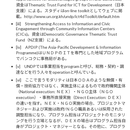
資金はThematic Trust Fund for ICT for Development（日本
支援）による。スタディはon-line toolkitとしてウェブに掲
載。http://www.un.org.kh/undp/ict4dToolkit/default.htm
[iii] Strengthening Access to Information and Civic
Engagement through Community Information Centers
(CICs)。資金はDemocratic Governance Thematic Trust
Fund（NZ支援）による。
[iv] APDIP (The Asia-Pacific Development & Information
Programme)はＵＮＤＰのＩＴを専門とした地域プログラム
でバンコクに事務局がある。
[v] UNDPでは事業担当をprogramと呼び、総務・契約・調
達などを行う人々をoperationと呼んでいる。
[vi] ここで言うモダリティは日本ＯＤＡのような無償・有
償・技術協力ではなく、実施主体によるもので政府機関主体
（National execution: ＮＥＸ）・ＮＧＯ主体（ＮＧＯ
execution）・事務所直接実施（Direct Execution: ＤＥＸ）
の違いを指す。ＮＥＸ・ＮＧＯ実施の場合、プロジェクトマ
ネジャーおよび実施は政府/ＮＧＯ職員あるいは採用された
調整担当になり、プログラム担当はプロジェクトのモニタリ
ングを行う立場となるが、ＤＥＸの場合はプログラム担当自
身がプロジェクト・マネジャーとなる。その他に、プログラ