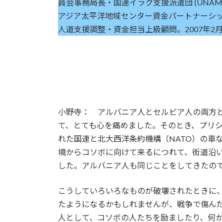
員会事務局長・国連イラク支援派遣団 (UNAM
アジア太平洋地域センター資金パートナーシップ
人道支援調整・資金担当上級顧問。2007年2
小野寺： アルバニア人とセルビア人の両方と
て、とても心を痛めました。そのとき、プリ
れた国連と北大西洋条約機構（NATO）の車
境からコソボに向けて来るにつれて、街道沿
した。アルバニア人も同じことをしてきたので
こうしていろいろなものが破壊されたときに
たようになるかもしれませんが、戦争で傷ん
人として、コソボの人たちを励ましたり、何