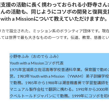
道支援の活動に長く携わっておられる小野寺さん
さんの活動も、同じようにコソボの開発と復興支
ith a Missionについて教えていただけますか
1960年にアメリカで設立された、ミッション系のボランティア団体です
しては世界で最も大きなものの一つです。伝道、教育、慈善とい
小野寺ふみ（おのでら ふみ）
Youth with a Missionコソボ代表
1975年宮城県立佐沼高等学校普通科卒業。保育園で勤
営。1983年Youth with a Mission （YWAM）
で勤務。1985年から1988年は潮音館書房で学習塾講師を
マニュアル製作会社で翻訳に携わる。1992年から2000
クベルトールドジャパンにて勤務。1999年にコソボを初