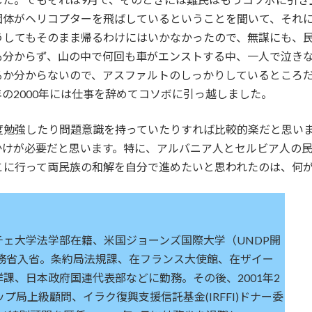
団体がヘリコプターを飛ばしているということを聞いて、それ
してもそのまま帰るわけにはいかなかったので、無謀にも、民
も分からず、山の中で何回も車がエンストする中、一人で泣き
るか分からないので、アスファルトのしっかりしているところ
の2000年には仕事を辞めてコソボに引っ越しました。
度勉強したり問題意識を持っていたりすれば比較的楽だと思い
かけが必要だと思います。特に、アルバニア人とセルビア人の
こに行って両民族の和解を自分で進めたいと思われたのは、何が
ェ大学法学部在籍、米国ジョーンズ国際大学（UNDP開
外務省入省。条約局法規課、在フランス大使館、在ザイー
課、日本政府国連代表部などに勤務。その後、2001年2
プ局上級顧問、イラク復興支援信託基金(IRFFI)ドナー委