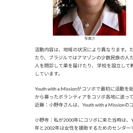
写真①
活動内容は、地域の状況により異なります。
たり、ブラジルではアマゾンの少数民族の人
人を問診して薬を届けたり、 学校を設立し
しています。
Youth with a Missionがコソボ
から募ったボランティアをコソボ各地に送っ
近藤：小野寺さんは、Youth with a M
小野寺：私が2000年にコソボに来た当時は、You
年と2002年は女性を援助するためのセンタ