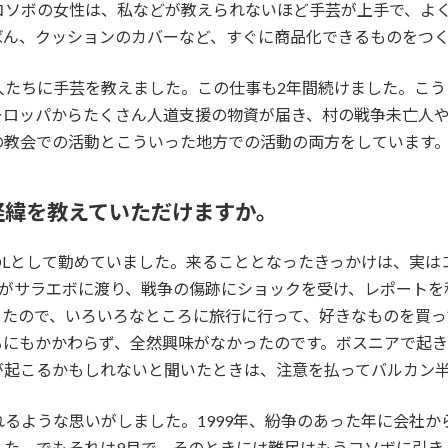
コソボの女性は、私などが教えられないほど手芸が上手で、よ
ばん、クッションのカバーなど、すぐに商品化できるものをつ
手芸を教えました。この仕事も2年間続けました。こうしているうちに
ーロッパからたくさん人道支援の物資が届き、村の戦争未亡人
の教会での活動とこういった地方での活動の両方をしています
経緯を教えていただけますか。
OLとして勤めていました。来ることとなったきっかけは、実は
人がサラエボに渡り、戦争の傷跡にショックを受け、レポートを
きたので、いろいろなところに旅行に行って、好きなものを買っ
るにもかかわらず、全然興味がなかったのです。ボスニアで起
が起こるかもしれないと聞いたときは、注意を払ってバルカン
るような思いがしました。1999年、紛争のあった年に会社か
した。でもそれは9月で、そのときには難民はもうコソボに引き