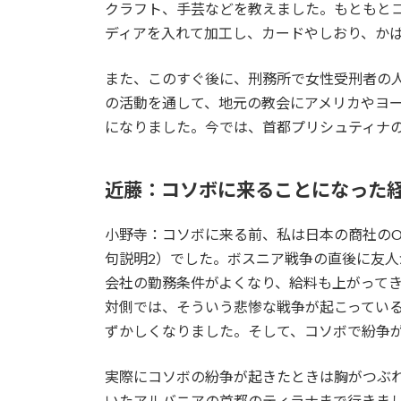
クラフト、手芸などを教えました。もともと
ディアを入れて加工し、カードやしおり、か
また、このすぐ後に、刑務所で女性受刑者の人たちに
の活動を通して、地元の教会にアメリカやヨ
になりました。今では、首都プリシュティナ
近藤：コソボに来ることになった
小野寺：コソボに来る前、私は日本の商社の
句説明2）でした。ボスニア戦争の直後に友
会社の勤務条件がよくなり、給料も上がって
対側では、そういう悲惨な戦争が起こってい
ずかしくなりました。そして、コソボで紛争
実際にコソボの紛争が起きたときは胸がつぶれ
いたアルバニアの首都のティラナまで行きま