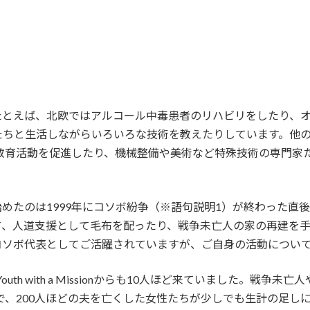
たとえば、北欧ではアルコール中毒患者のリハビリをしたり、
たちと生活しながらいろいろな技術を教えたりしています。他
て教育活動を促進したり、機械整備や美術など特殊技術の専門家
で最初に活動を始めたのは1999年にコソボ紛争（※語句説明1）が終わ
て、人道支援として毛布を配ったり、戦争未亡人の家の再建を
issionのコソボ代表としてご活躍されていますが、ご自身の活動につ
th with a Missionからも10人ほど来ていました。戦争
ーで、200人ほどの夫を亡くした女性たちが少しでも生計の足