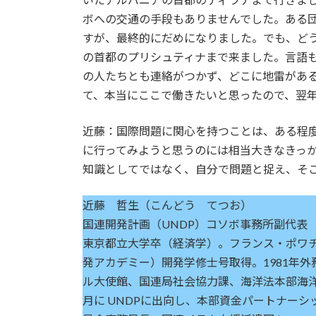
ボへの交通の手段もありませんでした。ある
すが、最終的にだめになりました。でも、どう
の首都のプリシュティナまで来ました。言語
の人たちとも連絡がつかず、どこに地雷があ
て、本当にここで働きたいと思ったので、翌年
近藤：国際問題に関心を持つことは、ある程
に行ってみようと思うのには相当大きなきっ
知識としてではなく、自分で問題と捉え、そ
近藤 哲生（こんどう てつお）
国連開発計画（UNDP）コソボ事務所副代表
東京都立大学卒（経済学）。フランス・ポワチ
発アカデミー）開発学修士号取得。1981年
ル大使館、国連局社会協力課、海洋法本部海洋
月に UNDPに出向し、本部資金パートナーシッ