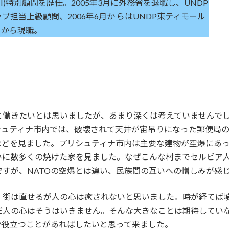
I)特別顧問を歴任。2005年3月に外務省を退職し、UNDP
担当上級顧問、2006年6月か らはUNDP東ティモール
月から現職。
働きたいとは思いましたが、あまり深くは考えていませんでした
シュティナ市内では、破壊されて天井が宙吊りになった郵便局
などを見ました。プリシュティナ市内は主要な建物が空爆にあ
いに数多くの焼けた家を見ました。なぜこんな村までセルビア
すが、NATOの空爆とは違い、民族間の互いへの憎しみが感
、街は直せるが人の心は癒されないと思いました。時が経てば
だ人の心はそうはいきません。そんな大きなことは期待してい
か役立つことがあればしたいと思って来ました。