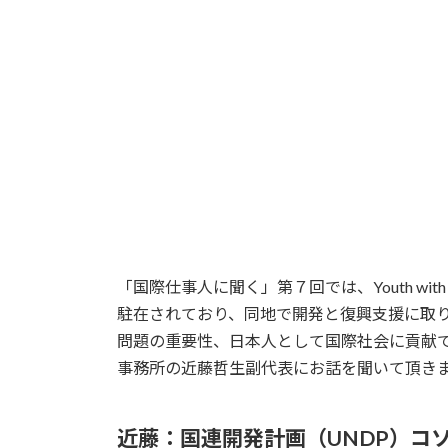
更
新
日
時
:
「国際仕事人に聞く」第７回では、Youth wi
駐在されており、同地で開発と復興支援に取
問題の重要性、日本人として国際社会に貢献で
事務所の近藤哲生副代表にお話を聞いて頂きまし
近藤：国連開発計画（UNDP）コ