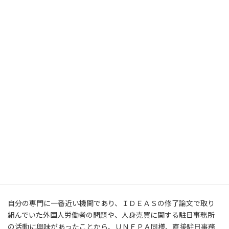
う経験ができました。
またもう一つ東京事務所での収穫は、リエゾンオフィスでのマネ
ジメントを学ぶことができたことです。ＵＮＦＰＡ東京事務所は
開設から日が浅いため、組織の構築過程を目の当たりにすること
ができましたし、ＵＮＦＰＡと他援助機関、ＮＧＯ、そして外務
省など日本政府とのやり取りを通し、国連システムの中での日本
の役割を学ぶことができました。またＵＮＦＰＡへの最大の資金
拠出国の一つである日本の国民に世界の人口問題を自らの問題と
捉えてもらおうと、多忙なスケジュールの中でも、あえて日本全国
を駆け回る池上所長のリーダーシップを目の当たりにし、日本人
国際機関幹部としてのロールモデルを得たように感じています。
■２■ ＩＬＯ駐日事務所
自分の専門に一番近い機関であり、ＩＤＥＡＳの修了論文で取り
組んでいた外国人労働者の問題や、人身売買に関する駐日事務所
の活動に興味があったことから、ＵＮＦＰＡ同様、直接駐日事務