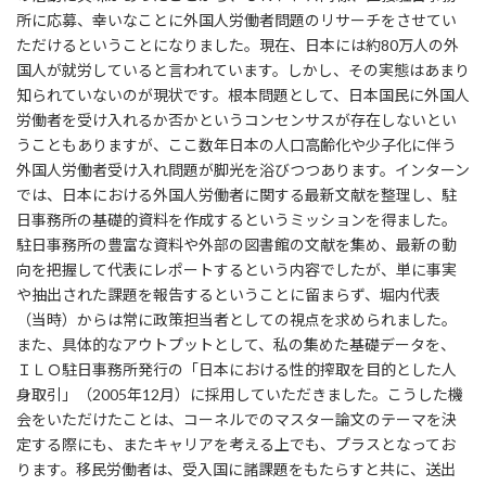
所に応募、幸いなことに外国人労働者問題のリサーチをさせてい
ただけるということになりました。現在、日本には約80万人の外
国人が就労していると言われています。しかし、その実態はあまり
知られていないのが現状です。根本問題として、日本国民に外国人
労働者を受け入れるか否かというコンセンサスが存在しないとい
うこともありますが、ここ数年日本の人口高齢化や少子化に伴う
外国人労働者受け入れ問題が脚光を浴びつつあります。インターン
では、日本における外国人労働者に関する最新文献を整理し、駐
日事務所の基礎的資料を作成するというミッションを得ました。
駐日事務所の豊富な資料や外部の図書館の文献を集め、最新の動
向を把握して代表にレポートするという内容でしたが、単に事実
や抽出された課題を報告するということに留まらず、堀内代表
（当時）からは常に政策担当者としての視点を求められました。
また、具体的なアウトプットとして、私の集めた基礎データを、
ＩＬＯ駐日事務所発行の「日本における性的搾取を目的とした人
身取引」（2005年12月）に採用していただきました。こうした機
会をいただけたことは、コーネルでのマスター論文のテーマを決
定する際にも、またキャリアを考える上でも、プラスとなってお
ります。移民労働者は、受入国に諸課題をもたらすと共に、送出