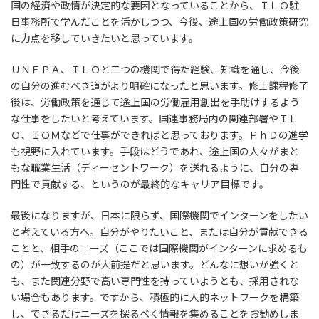
国の経済や政情が決定的な要因となっていることから、ＩＬＯ駐
日事務所で学んだことを活かしつつ、今後、途上国の労働政策研究
に力点を移していきたいと思っています。
ＵＮＦＰＡ、ＩＬＯと二つの機関で得た経験、知識を通し、今後
の自分の進むべき道がより明確になったと思います。修士課程修了
後は、労働政策を通じて途上国の労働雇用創出を手助けするよう
な仕事をしたいと考えています。国連事務局内の関連部署やＩＬ
Ｏ、ＩＯＭなどで仕事ができればと思っております。ＰｈＤの進学
も視野に入れています。手段はどうであれ、途上国の人々がまと
もな職業生活（ディーセントワーク）を送れるように、自分の専
門性で貢献する、というのが最終的なキャリア目標です。
最後になりますが、日本に限らず、国際機関でインターンをしたい
と考えている方へ。自分がやりたいこと、または自分が貢献できる
ことと、相手のニーズ（ここでは国際機関がインターンに求めるも
の）が一致するのが大前提だと思います。どんなに想いが強くと
も、また関連分野で高い専門性を持っていようとも、採用されな
い場合もあります。ですから、積極的に人的ネットワークを構築
し、できるだけニーズを探るべく情報を集めることをお勧めしま