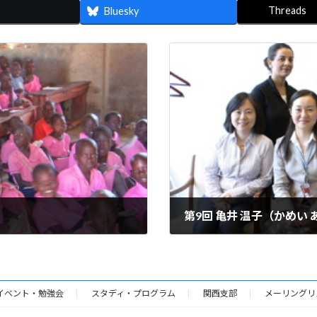
Threads
Bluesky
第9回 亀井 温子（かめい
2006年6月25日
イベント・勉強会
スタディ・プログラム
関西支部
メーリングリ