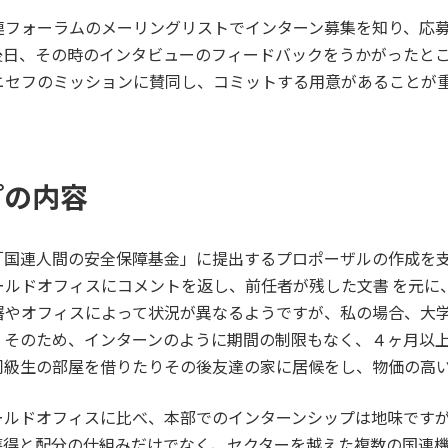
連フォーラムのメーリングリストでインターン募集を知り、応
後日、その時のインタビューのフィードバックをうかがったと
ニセフのミッションに賛同し、コミットする用意があることが
プの内容
「国連人間の安全保障基金」に提出するプロポーザルの作成を
ールドオフィスにコメントを返し、前任者が残した文書 を元に
署やオフィスによって状況が異なるようですが、私の場合、大
。そのため、インターンのように期間の制限もなく、４ヶ月以
同級生の部屋を借りたりその後友達の家に居候をし、物価の高
ールドオフィスに比べ、本部でのインターンシップは地味です
獲得と配分の仕組みだけでなく、セクターを越えた複数の国連