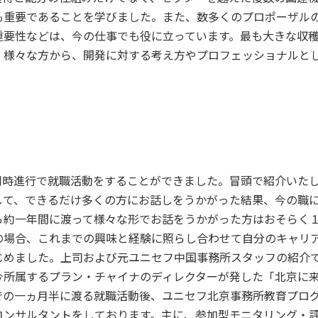
も重要であることを学びました。また、数多くのプロポーザル
重要性などは、今の仕事でも役に立っています。最も大きな収
、様々な方から、開発に対する考え方やプロフェッショナルと
同時進行で就職活動をすることができました。冒頭で紹介いた
して、できるだけ多くの方にお話しをうかがった結果、今の職
ら約一年間に渡って様々な形でお話をうかがった方はおそらく
の場合、これまでの興味と経験に照らし合わせて自分のキャリ
じめました。上司および元ユニセフ中国事務所スタッフの紹介
今所属するプラン・チャイナのディレクターが発した「北京に
での一ヵ月半に渡る就職活動後、ユニセフ北京事務所教育プロ
コンサルタントをしております。主に、参加型モニタリング・