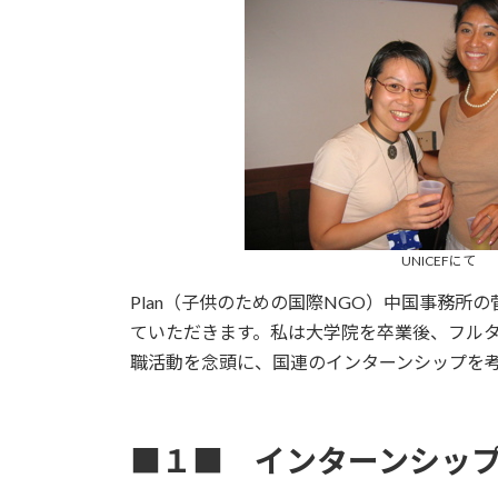
時
:
UNICEFにて
Plan（子供のための国際NGO）中国事務
ていただきます。私は大学院を卒業後、フル
職活動を念頭に、国連のインターンシップを
■１■ インターンシッ