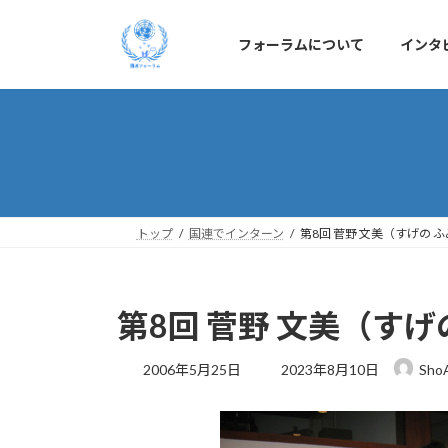
コ
ナ
ン
ビ
フォーラムについて
インタ
テ
ゲ
ン
ー
ツ
シ
へ
ョ
ス
ン
キ
に
ッ
移
プ
動
トップ
国連でインターン
第8回 菅野 文美（すげの 
第8回 菅野 文美（すげ
最
2006年5月25日
2023年8月10日
Sho
終
更
新
日