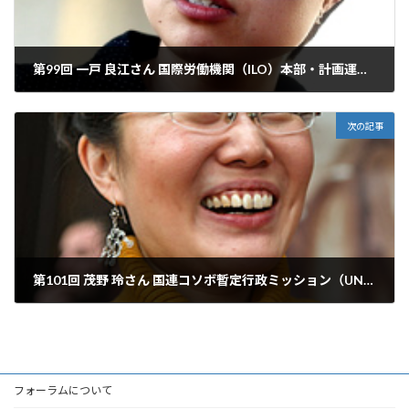
第99回 一戸 良江さん 国際労働機関（ILO）本部・計画運営局 プログラム分析官
2009年3月15日
次の記事
第101回 茂野 玲さん 国連コソボ暫定行政ミッション（UNMIK）・司法部報道官
2009年4月11日
フォーラムについて