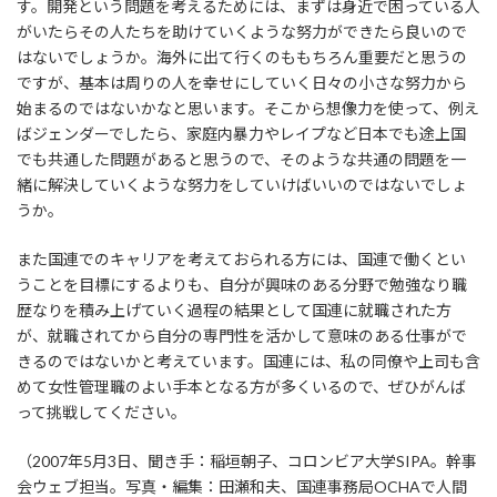
す。開発という問題を考えるためには、まずは身近で困っている人
がいたらその人たちを助けていくような努力ができたら良いので
はないでしょうか。海外に出て行くのももちろん重要だと思うの
ですが、基本は周りの人を幸せにしていく日々の小さな努力から
始まるのではないかなと思います。そこから想像力を使って、例え
ばジェンダーでしたら、家庭内暴力やレイプなど日本でも途上国
でも共通した問題があると思うので、そのような共通の問題を一
緒に解決していくような努力をしていけばいいのではないでしょ
うか。
また国連でのキャリアを考えておられる方には、国連で働くとい
うことを目標にするよりも、自分が興味のある分野で勉強なり職
歴なりを積み上げていく過程の結果として国連に就職された方
が、就職されてから自分の専門性を活かして意味のある仕事がで
きるのではないかと考えています。国連には、私の同僚や上司も含
めて女性管理職のよい手本となる方が多くいるので、ぜひがんば
って挑戦してください。
（2007年5月3日、聞き手：稲垣朝子、コロンビア大学SIPA。幹事
会ウェブ担当。写真・編集：田瀬和夫、国連事務局OCHAで人間