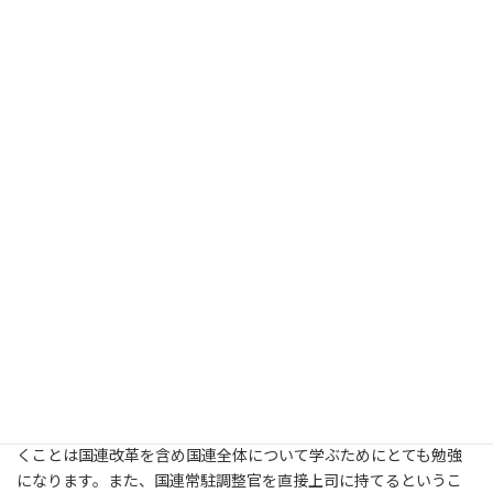
の割合が多いようですが、英国国際開発省（DFID）やECはUNDP
を通じて非通常財源（ノンコア）への拠出を使った支援を多く行
っています。そういう意味で、残念ながらバングラデシュにある国
連機関での日本の存在感は薄いように思えます。デンマークなど
常駐調整官事務所に既に経験のあるJPOを派遣して、フィールド・
レベルでの「一つの国連」に向けての試みを支援している政府も
出てきています。今後多くの国で日本からも「一つの国連」に向
けての支援が増えていくと良いなと思います。「一つの国連」に向
けて、各国レベルで国連機関がどのように協力を行うのが一番理
想かという問には国連の中でもまだ答が出ていないので、その方
向性を決める常駐調整官事務所への支援というのは有益なのでは
ないでしょうか。また、現地でのノンコアでの事業への日本から
の支援が増えれば、邦人職員としてはとても仕事がしやすくなり
ます。
私の場合、たまたま常駐調整官事務所に配属されて幸運だったと
思います。通常UNDPのJPOは、ガバナンスや環境など特定のプロ
グラムに派遣されることが多いのですが、常駐調整官事務所で働
くことは国連改革を含め国連全体について学ぶためにとても勉強
になります。また、国連常駐調整官を直接上司に持てるというこ