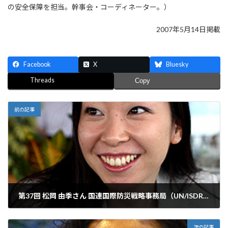
の安全保障を担当。幹事会・コーディネーター。）
2007年5月14日掲載
Facebook
X
Bluesky
Threads
Copy
前の記事
第37回 松岡 由季さん 国連国際防災戦略事務局（UN/ISDR） 事務局長特別補佐官
2007年4月30日
次の記事