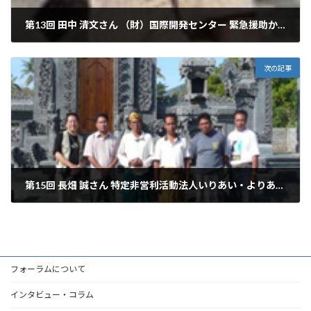
第13回 田中 清文さん （財）国際開発センター 緊急援助から開発協力へのスムーズな移行のために：シエラレオネでの「学校を通したコミュニティ開発」の経験から
2008年8月28日
次の記事
第15回 長畑 誠さん 特定非営利活動法人いりあい・よりあい・まなびあいネットワーク代表 コミュニティ主体の開発と外部者の役割～「地元学」とファシリテーション ：日本とインドネシアの事例から
2008年10月20日
フォーラムについて
インタビュー・コラム