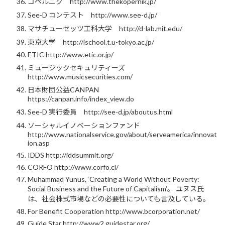
コペルニク http://www.thekopernik.jp/
See-D コンテスト http://www.see-d.jp/
マサチューセッツ工科大学 http://d-lab.mit.edu/
東京大学 http://ischool.t.u-tokyo.ac.jp/
ETIC http://www.etic.or.jp/
ミュージックセキュリティーズ
http://www.musicsecurities.com/
日本財団公益CANPAN
https://canpan.info/index_view.do
See-D 実行委員 http://see-d.jp/aboutus.html
ソーシャルイノベーションファンド
http://www.nationalservice.gov/about/serveamerica/innovat
ion.asp
IDDS http://iddsummit.org/
CORFO http://www.corfo.cl/
Muhammad Yunus, ‘Creating a World Without Poverty:
Social Business and the Future of Capitalism’。 ユヌス氏
は、社会株式市場などの必要性についても言及している。
For Benefit Cooperation http://www.bcorporation.net/
Guide Star http://www2.guidestar.org/