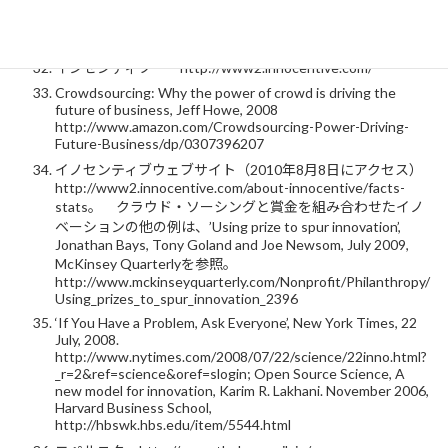
数少ない例外として、ユニセフのイノベーションオフィス
や、UNDPの民間連携チームの取り組みがある。
インセンティブ http://www2.innocentive.com/
Crowdsourcing: Why the power of crowd is driving the
future of business, Jeff Howe, 2008
http://www.amazon.com/Crowdsourcing-Power-Driving-
Future-Business/dp/0307396207
イノセンティブウェブサイト（2010年8月8日にアクセス）
http://www2.innocentive.com/about-innocentive/facts-
stats。 クラウド・ソーシングと賞金を組み合わせたイノ
ベーションの他の例は、’Using prize to spur innovation’,
Jonathan Bays, Tony Goland and Joe Newsom, July 2009,
McKinsey Quarterlyを参照。
http://www.mckinseyquarterly.com/Nonprofit/Philanthropy/
Using_prizes_to_spur_innovation_2396
‘If You Have a Problem, Ask Everyone’, New York Times, 22
July, 2008.
http://www.nytimes.com/2008/07/22/science/22inno.html?
_r=2&ref=science&oref=slogin; Open Source Science, A
new model for innovation, Karim R. Lakhani. November 2006,
Harvard Business School,
http://hbswk.hbs.edu/item/5544.html