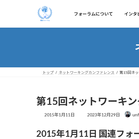
コ
ナ
ン
ビ
フォーラムについて
インタ
テ
ゲ
ン
ー
ツ
シ
へ
ョ
ス
ン
キ
に
ッ
移
プ
動
トップ
ネットワーキングカンファレンス
第15回ネ
第15回ネットワーキン
最
2015年1月11日
2023年12月29日
unf
終
更
2015年1月11日 国連フ
新
日