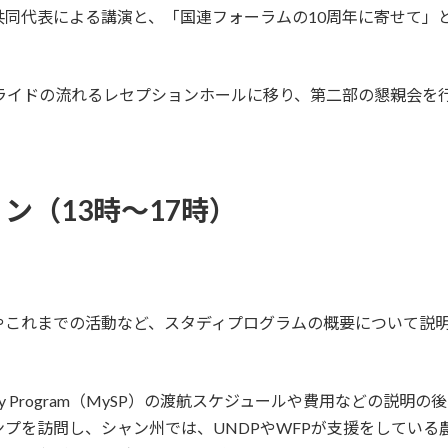
共同代表による講演と、「国連フォーラムの10周年に寄せて」
スライドの流れるレセプションホールに移り、第二部の懇親会を
。
ン（13時～17時）
やこれまでの活動など、スタディプログラムの概要について説
Study Program（MySP）の渡航スケジュールや費用などの
プを訪問し、シャン州では、UNDPやWFPが支援をしている