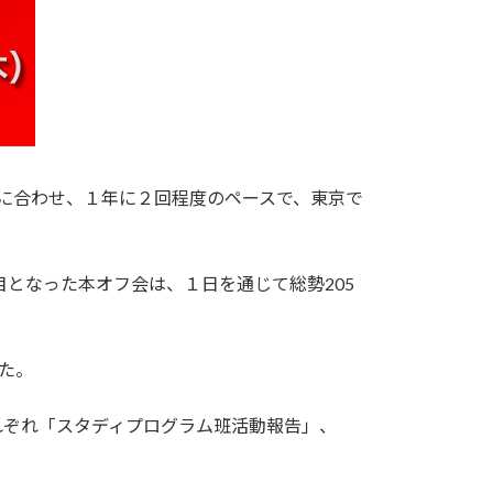
に合わせ、１年に２回程度のペースで、東京で
目となった本オフ会は、１日を通じて総勢205
した。
れぞれ「スタディプログラム班活動報告」、
。