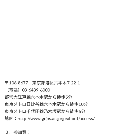
【第二部】 18時00分～20時30分（17時30分受付開始）
◆立食懇親会
会場：１階ABC教室（1階）
２. 会場：政策研究大学院大学（GRIPS）
第一部：想海樓ホール（1階）
第二部：食堂（1階）
〒106-8677 東京都港区六本木7-22-1
（電話）03-6439-6000
都営大江戸線六本木駅から徒歩5分
東京メトロ日比谷線六本木駅から徒歩10分
東京メトロ千代田線乃木坂駅から徒歩6分
地図：http://www.grips.ac.jp/jp/about/access/
３．参加費：