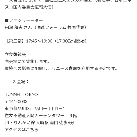
スコ国内委員会広報大使）
■ファシリテーター
田瀬 和夫 さん（国連フォーラム 共同代表）
【第二部】17:45～19:00（17:30受付開始）
立食懇親会
同会場にて実施します。
環境への影響に配慮し、リユース食器を利用する予定です。
会場：
TUNNEL TOKYO
〒141-0033
東京都品川区西品川一丁目1－1
住友不動産大崎ガーデンタワー ９階
JR・りんかい線 大崎駅 南口 徒歩6分
アクセスはこちら