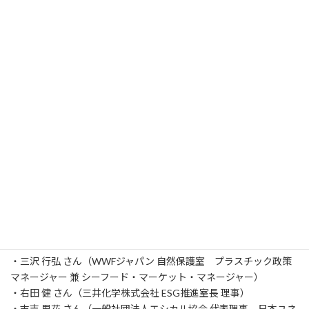
に、私たちにできること−（15:45 - 17:15）
■ 概要
昨今、日本各地にも自然災害という形で大きな被害をもたらして
いる地球規模の気候変動は、人間の活動が引き起こす地球温暖化
に起因するものであると、多くの科学者が指摘しています。
石油資源を原料とするプラスチックは、私たちの生活を便利にし
てきた一方で、この気候変動とも密接に関連しているとされ、海
洋汚染の原因としても問題視されています。
これまでの豊かさと便利さばかりを求めてきた時代が転換期を迎
えた今、持続可能な社会を作るために私たちが知っておくべきこ
と、考えなければならないことは何なのでしょうか。
プラスチックの課題に様々な形で取り組む有識者をお迎えし、パ
ネルディスカッションでお話を伺います。
■ パネリスト
・三沢 行弘 さん（WWFジャパン 自然保護室 プラスチック政策
マネージャー 兼 シーフード・マーケット・マネージャー）
・右田 健 さん（三井化学株式会社 ESG推進室長 理事）
・末吉 里花 さん（一般社団法人エシカル協会 代表理事、日本ユネ