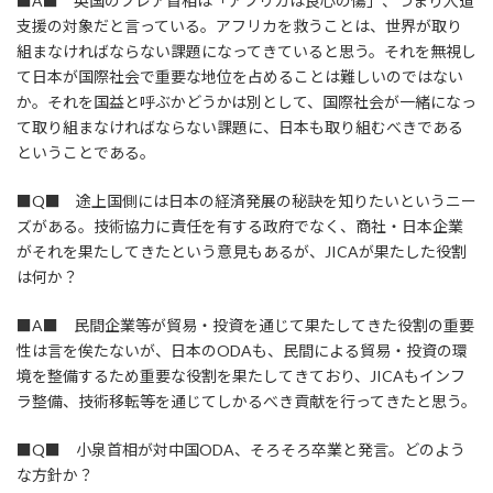
■A■ 英国のブレア首相は「アフリカは良心の傷」、つまり人道
支援の対象だと言っている。アフリカを救うことは、世界が取り
組まなければならない課題になってきていると思う。それを無視し
て日本が国際社会で重要な地位を占めることは難しいのではない
か。それを国益と呼ぶかどうかは別として、国際社会が一緒になっ
て取り組まなければならない課題に、日本も取り組むべきである
ということである。
■Q■ 途上国側には日本の経済発展の秘訣を知りたいというニー
ズがある。技術協力に責任を有する政府でなく、商社・日本企業
がそれを果たしてきたという意見もあるが、JICAが果たした役割
は何か？
■A■ 民間企業等が貿易・投資を通じて果たしてきた役割の重要
性は言を俟たないが、日本のODAも、民間による貿易・投資の環
境を整備するため重要な役割を果たしてきており、JICAもインフ
ラ整備、技術移転等を通じてしかるべき貢献を行ってきたと思う。
■Q■ 小泉首相が対中国ODA、そろそろ卒業と発言。どのよう
な方針か？