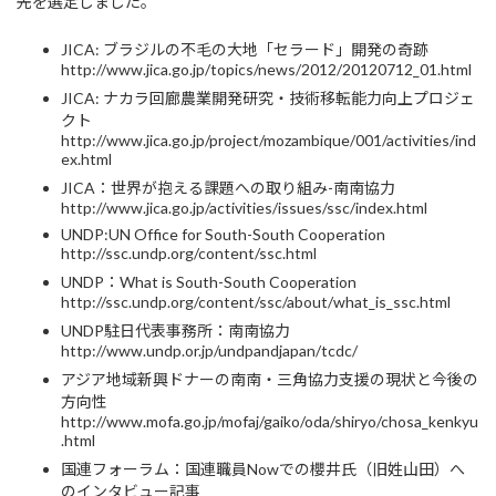
先を選定しました。
JICA: ブラジルの不毛の大地「セラード」開発の奇跡
http://www.jica.go.jp/topics/news/2012/20120712_01.html
JICA: ナカラ回廊農業開発研究・技術移転能力向上プロジェ
クト
http://www.jica.go.jp/project/mozambique/001/activities/ind
ex.html
JICA：世界が抱える課題への取り組み-南南協力
http://www.jica.go.jp/activities/issues/ssc/index.html
UNDP:UN Office for South-South Cooperation
http://ssc.undp.org/content/ssc.html
UNDP：What is South-South Cooperation
http://ssc.undp.org/content/ssc/about/what_is_ssc.html
UNDP駐日代表事務所：南南協力
http://www.undp.or.jp/undpandjapan/tcdc/
アジア地域新興ドナーの南南・三角協力支援の現状と今後の
方向性
http://www.mofa.go.jp/mofaj/gaiko/oda/shiryo/chosa_kenkyu
.html
国連フォーラム：国連職員Nowでの櫻井氏（旧姓山田）へ
のインタビュー記事