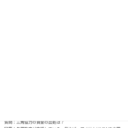
果主義の導入が求められている。また、南南協力・三角協力は開
発にどう有効なのか、その成果を分析し発信していく重要性もあ
げられた。さらには、南南協力・三角協力実務者の能力強化や、
先進国とのパートナーシップ強化もあげられた。そういった中
で、国連南南協力室の果たすべき役割にも焦点があてられた。南南
協力の政治的な議論を、より開発にフォーカスした実質的な議論
に進めること、途上国が自ら南南協力のルールを決められる場を
提供していくこと、南南協力管理に必要なスキル構築や情報発信
をサポートしていくこと等があげられた。
■７■ 質疑応答
質問：被援助国のニーズに、途上国の援助国はどのように応えてい
るのか？
回答：UNDPは途上国の援助国が効果的に被援助国のニーズを把握
できるように、研修を実施している。
質問：三角協力の資金の出処は？