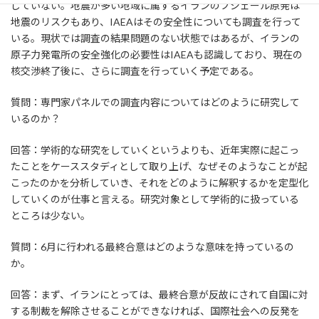
していない。地震が多い地域に属するイランのブシェール原発は
地震のリスクもあり、IAEAはその安全性についても調査を行って
いる。現状では調査の結果問題のない状態ではあるが、イランの
原子力発電所の安全強化の必要性はIAEAも認識しており、現在の
核交渉終了後に、さらに調査を行っていく予定である。
質問：専門家パネルでの調査内容についてはどのように研究して
いるのか？
回答：学術的な研究をしていくというよりも、近年実際に起こっ
たことをケーススタディとして取り上げ、なぜそのようなことが起
こったのかを分析していき、それをどのように解釈するかを定型化
していくのが仕事と言える。研究対象として学術的に扱っている
ところは少ない。
質問：6月に行われる最終合意はどのような意味を持っているの
か。
回答：まず、イランにとっては、最終合意が反故にされて自国に対
する制裁を解除させることができなければ、国際社会への反発を