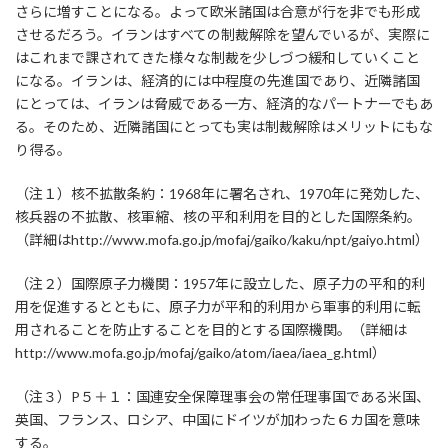
さらに増すことになる。よって欧米諸国は合意が行を非でも形成
させるだろう。イランはすべての制裁解除を望んでいるが、実際に
はこれまで課されてきた様々な制裁を少しづつ緩和していくこと
になる。イランは、経済的には中程度の先進国であり、近隣諸国
にとっては、イランは脅威である一方、経済的なパートナーでもあ
る。そのため、近隣諸国にとっても実は制裁解除はメリットにもな
り得る。
（注１）核不拡散条約：1968年に署名され、1970年に発効した、
核兵器の不拡散、核軍縮、核の平和利用を目的とした国際条約。
（詳細はhttp://www.mofa.go.jp/mofaj/gaiko/kaku/npt/gaiyo.html）
（注２）国際原子力機関：1957年に設立した、原子力の平和的利
用を促進するとともに、原子力が平和的利用から軍事的利用に転
用されることを防止することを目的とする国際機関。（詳細は
http://www.mofa.go.jp/mofaj/gaiko/atom/iaea/iaea_g.html）
（注３）P５＋１：国連安全保障理事会の常任理事国である米国、
英国、フランス、ロシア、中国にドイツが加わった６カ国を意味
する。