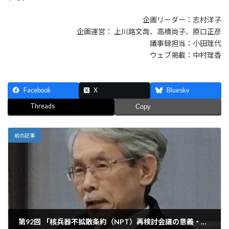
企画リーダー：志村洋子
企画運営： 上川路文哉、高橋尚子、原口正彦
議事録担当：小田理代
ウェブ掲載：中村理香
Facebook
X
Bluesky
Threads
Copy
前の記事
第92回 「核兵器不拡散条約（NPT）再検討会議の意義・現状・展望」