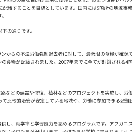
人に配給することを目標としています。国内には5箇所の地域事務
す。
以下の通りです。
ランからの不法労働強制退去者に対して、最低限の食糧が確保
万トンの食糧が配給されました。2007年までに全てが封鎖される
水路などの建設や修復、植林などのプロジェクトを実施し、労
って比較的治安が安定している地域や、労働に参加できる避難
提供し、就学率と学習能力を高めるプログラムです。アフガニ
子供たちが沢山います。子供たちが学校に来られるように、Incen