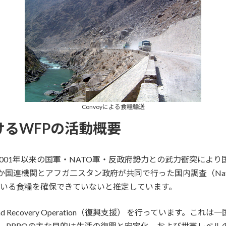
Convoyによる食糧輸送
けるWFPの活動概要
001年以来の国軍・NATO軍・反政府勢力との武力衝突によ
とアフガ二スタン政府が共同で行った国内調査（National Risk and
ている食糧を確保できていないと推定しています。
elief and Recovery Operation（復興支援） を行って
。PRROの主な目的は生活の復興と安定化、および世帯レベル