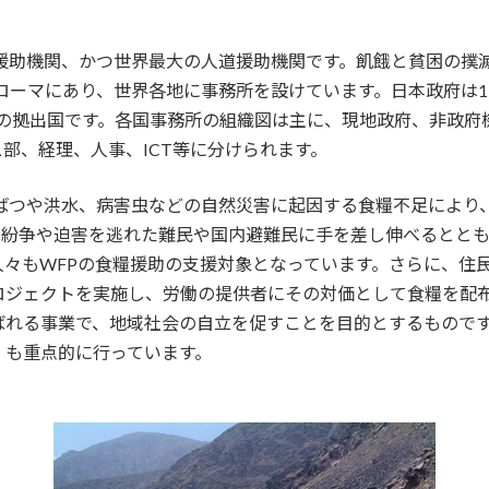
援助機関、かつ世界最大の人道援助機関です。飢餓と貧困の撲滅
ローマにあり、世界各地に事務所を設けています。日本政府は1
位の拠出国です。各国事務所の組織図は主に、現地政府、非政府
部、経理、人事、ICT等に分けられます。
干ばつや洪水、病害虫などの自然災害に起因する食糧不足により
紛争や迫害を逃れた難民や国内避難民に手を差し伸べるとともに
々もWFPの食糧援助の支援対象となっています。さらに、住
ロジェクトを実施し、労働の提供者にその対価として食糧を配
ばれる事業で、地域社会の自立を促すことを目的とするもので
」も重点的に行っています。