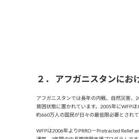
２． アフガニスタンにお
アフガニスタンでは長年の内戦、自然災害、2
貧困状態に置かれています。2005年にWFPほか国連機関
約660万人の国民が日々の最低限必要とされ
WFPは2006年よりPRRO－Protracted R
通常、3年間の中長期復興支援プログラムです