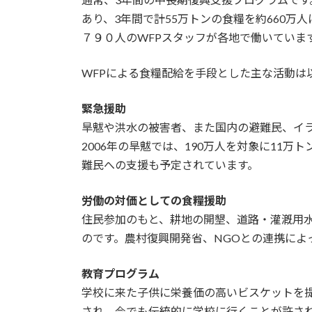
あり、3年間で計55万トンの食糧を約660万
７９０人のWFPスタッフが各地で働いていま
WFPによる食糧配給を手段とした主な活動は
緊急援助
旱魃や洪水の被害者、また国内の避難民、イ
2006年の旱魃では、190万人を対象に11
難民への支援も予定されています。
労働の対価としての食糧援助
住民参加のもと、耕地の開墾、道路・灌漑用
のです。農村復興開発省、NGOとの連携によ
教育プログラム
学校に来た子供に栄養価の高いビスケットを
され、今でも伝統的に学校に行くことが許されない