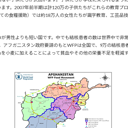
ています。2007年前半期は計120万の子供たちがこれらの教育
研修の対価としての食糧援助）では約18万人の女性たちが識字教育、工
命が男性よりも短い国です。中でも結核患者の数は世界中で非
。アフガ二スタン政府要請のもとWFPは全国で、9万の結核患
mixを小麦に加えることによって貧血やその他の栄養不足を軽減