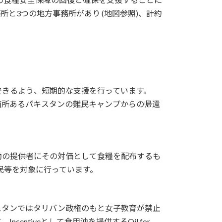
所と3つの地方事務所があり (地図参照)、計約
できるよう、短期的な支援を行っています。
4箇所あるパキスタンの難民キャンプからの帰還
働の提供者にその対価として食糧を配布するも
民等を対象に行っています。
スタンではタリバン政権のもと女子教育が禁止
tiveとして食用油を提供するOil for