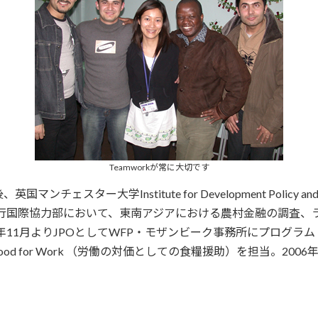
Teamworkが常に大切です
スター大学Institute for Development Policy a
銀行国際協力部において、東南アジアにおける農村金融の調査、
年11月よりJPOとしてWFP・モザンビーク事務所にプログ
 for Work （労働の対価としての食糧援助）を担当。2006