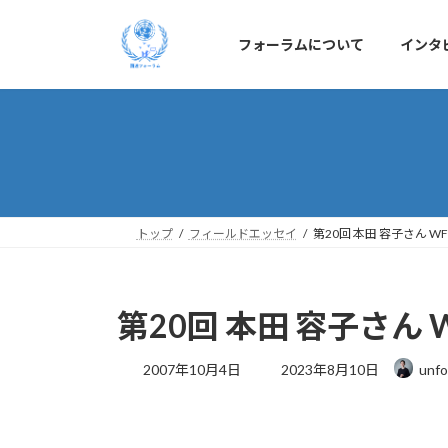
コ
ナ
ン
ビ
フォーラムについて
インタ
テ
ゲ
ン
ー
ツ
シ
へ
ョ
ス
ン
キ
に
ッ
移
プ
動
トップ
フィールドエッセイ
第20回 本田 容子さん
第20回 本田 容子さ
最
2007年10月4日
2023年8月10日
unfo
終
更
新
日