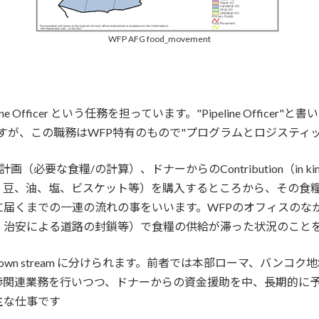
WFP AFG food_movement
 Officer という任務を担っています。"Pipeline Offic
すが、この職務はWFP特有のもので"プログラムとロジスティ
計画（必要な食糧/の計算）、ドナーからのContribution（in 
、豆、油、塩、ビスケット等）を購入するところから、その食
までの一連の流れの事をいいます。WFPのオフィスのなかでよく耳に
、治安による道路の封鎖等）で食糧の供給が滞った状況のこと
eam/Down stream に分けられます。前者では本部ローマ、バンコク地域事務
渉関連業務を行いつつ、ドナーからの資金援助を中、長期的に
主な仕事です