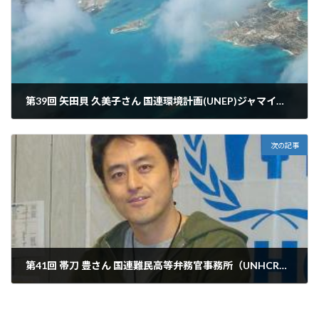
第39回 矢田貝 久美子さん 国連環境計画(UNEP)ジャマイカ事務所
2010年3月6日
次の記事
第41回 帯刀 豊さん 国連難民高等弁務官事務所（UNHCR） バスラ／イラク フィールドオフィサー
2010年6月4日