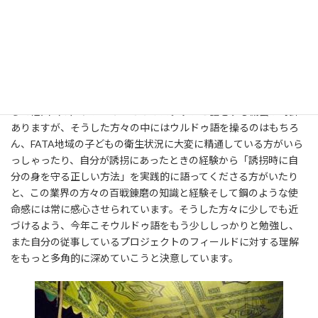
力の役割や意義にも考えを巡らせながら、より良い援助を求めて
の模索を行うきっかけを与えてもらったこともあります。
また、現地の人々のみならず他の援助関係者と意見を交換できる
ことも現地で働くことの大きな魅力だと感じています。米国援助
庁の職員の方やセーブ・ザ・チルドレンのスタッフの方などこち
らで他国（の）ドナーやＮＧＯのスタッフと話をする機会が時折
ありますが、そうした方々の中にはウルドゥ語を操るのはもちろ
ん、FATA地域の子どもの衛生状況に大変に精通している方がいら
っしゃったり、自分が誘拐にあったときの経験から「誘拐時に自
分の身を守る正しい方法」を実践的に語ってくださる方がいたり
と、この業界の方々の百戦錬磨の知識と経験そして鋼のような使
命感には常に感心させられています。そうした方々に少しでも近
づけるよう、今年こそウルドゥ語をもう少ししっかりと勉強し、
また自分の従事しているプロジェクトのフィールドに対する理解
をもっと多角的に深めていこうと決意しています。