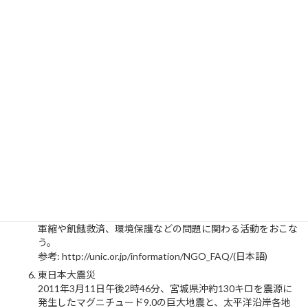
05/sambor_prei_kuk.htm（日本語）
阪神淡路大震災
平成7年1月17日5時46分、淡路島北部の北緯34度36分、東
経135度02分、深さ16kmを震源とするマグニチュード7.3の
地震が発生した。この地震により、神戸と洲本で震度6を観
測したほか、豊岡、彦根、京都で震度5、大阪、姫路、和歌
山などで震度4を観測するなど、東北から九州にかけて広い
範囲で有感となった。また、この地震の発生直後に行った気
象庁地震機動観測班による被害状況調査の結果、神戸市の一
部の地域等において震度7であったことがわかった。
参考:
http://www.bousai.go.jp/kyoiku/kyokun/hanshin_awaji/earth
quake/index.html(日本語)
NGO
Non-Governmental Organizations の略。非政府組織。民間
人、民間組織による非営利組織で、組織によってそれぞれが
軍縮や飢餓救済、環境保護などの問題に関わる活動をおこな
う。
参考: http://unic.or.jp/information/NGO_FAQ/(日本語)
東日本大震災
2011年3月11日午後2時46分、宮城県沖約130キロを震源に
発生したマグニチュード9.0の巨大地震と、太平洋沿岸各地