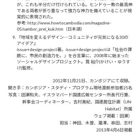
が、これも半分だけ付けられている。ヒンドゥー教の最高神
である両者が折り重なって強力な神力を備えていることが視
覚的に表現された。
参考: http://www.howtocambodia.com/magazine-
05/sambor_prei_kuk.htm（日本語）
『地域を変えるデザイン―コミュニティが元気になる30の
アイデア』
issue+design project著。issue+design projectは「社会の課
題に、市民の創造力を。」を合言葉に、2008年に始まった
ソーシャルデザインプロジェクト。筧 裕介(かけい・ゆうす
け)監修。
2012年11月21日、カンボジアにて収録。
聞き手：カンボジア・スタディ・プログラム現地渡航参加者25名
写真：田瀬和夫、イスラマバード国連広報センター所長代行兼、
幹事会コーディネーター、吉村美紀、国連居住計画（UN-
Habitat）所属
ウェブ掲載：田瀬）
担当：神田、木曽、瀧澤、串田、志村
2013年4月6日掲載