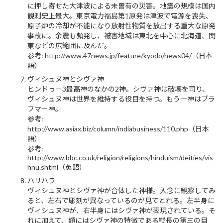
に押し寄せた大津波による未曽有の災害。地震の規模は国内
観測史上最大。東京電力福島第1原発は津波で電源を喪失、
原子炉の冷却が不能になり放射性物質を放出する重大な原発
事故に。余震も頻発し、被害地域は東北を中心に北海道、関
東などの広範囲に及んだ。
参考: http://www.47news.jp/feature/kyodo/news04/（日本
語）
ヴィシュヌ神とシヴァ神
ヒンドゥー3最高神のなかの2神。シヴァ神は破壊を司り、
ヴィシュヌ神は世界を維持する役目を持つ。もう一神はブラ
フマー神。
参考:
http://www.asiax.biz/column/indiabusiness/110.php（日本
語）
参考:
http://www.bbc.co.uk/religion/religions/hinduism/deities/vis
hnu.shtml（英語）
ハリハラ
ヴィシュヌ神とシヴァ神が合体した神様。入念に観察してみ
ると、左右で彫刻が異なっているのが見てとれる。左半身に
ヴィシュヌ神が、右半身にはシヴァ神が表現されている。そ
れに加えて、額にはシヴァ神の特徴である縦長の第三の目