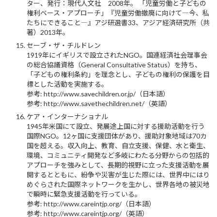
ター、発行：現代人文社 2008年。 「児童労働と子どもの
権利ベース・アプローチ」『児童労働撤廃に向けて―今、私
たちにできること―』アジ研選書33、アジア経済研究所（共
著）2013年。
セーブ・ザ・チルドレン
1919年にイギリスで設立されたNGO。国連経済社会理事会
の総合協議資格（General Consultative Status）を持ち、
「子どもの権利条約」を理念とし、子どもの権利の保護を目
標とした活動を実施する。
参考: http://www.savechildren.or.jp/（日本語）
参考: http://www.savethechildren.net/（英語）
ケア・インターナショナル
1945年米国にて設立、発展途上国に対する援助活動を行う
国際NGO。12ヶ国に支援団体があり、援助対象地域は70カ
国を超える。収入向上、教育、自立支援、保健、水と衛生、
環境、コミュニティ開発など多岐にわたる分野からの包括的
アプローチを強みとして、長期的視野に立った支援活動を展
開するとともに、紛争や災害が生じた際には、世界中にはり
めぐらされた国際ネットワークを生かし、世界各地の被災地
で瞬時に緊急支援活動を行っている。
参考: http://www.careintjp.org/（日本語）
参考: http://www.careintjp.org/（英語）