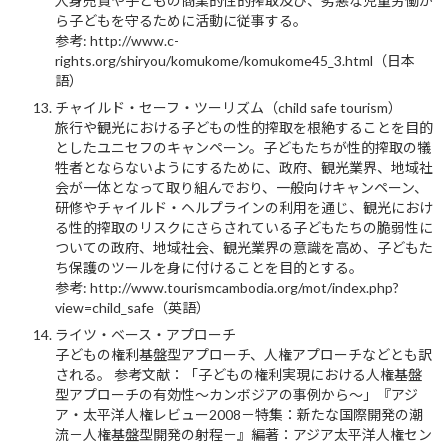
人身売買や子どもの商業的性的搾取及び、劣悪な児童労働か
ら子どもを守るために活動に従事する。
参考: http://www.c-
rights.org/shiryou/komukome/komukome45_3.html（日本
語）
チャイルド・セーフ・ツーリズム（child safe tourism）
旅行や観光における子どもの性的搾取を根絶することを目的
としたユニセフのキャンペーン。子どもたちが性的搾取の犠
牲者とならないようにするために、政府、観光業界、地域社
会が一体となって取り組んでおり、一般向けキャンペーン、
研修やチャイルド・ヘルプラインの利用を通じ、観光におけ
る性的搾取のリスクにさらされている子どもたちの脆弱性に
ついての政府、地域社会、観光業界の意識を高め、子どもた
ち保護のツールを身に付けることを目的とする。
参考: http://www.tourismcambodia.org/mot/index.php?
view=child_safe（英語）
ライツ・ベース・アプローチ
子どもの権利基盤型アプローチ、人権アプローチなどとも訳
される。 参考文献：「子どもの権利実現における人権基盤
型アプローチの有効性～カンボジアの事例から～」『アジ
ア・太平洋人権レビュー2008－特集：新たな国際開発の潮
流－人権基盤型開発の射程－』編著：アジア太平洋人権セン