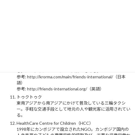
ログラムと36カ国でのユニセフ協会のアドボカシー及び資
金調達を通じ、世界190カ国以上で活動を展開する。子ども
の保健・栄養、安全な水・衛生、すべての男子・女子のため
の質の高い基礎教育、暴力・搾取・エイズからの保護活動を
支援している。活動資金はすべて、個人、ビジネス、基金、
政府からの任意拠出金である。
参考: http://www.unicef.org/tokyo/jp/（日本語）
参考: http://www.unicef.org/（英語）
フレンズ・インターナショナル
世界12カ国で事業を展開するNGO。ストリート・チルドレ
ンを支援するともに、地域社会への啓発活動を実施してい
る。シーライツのパートナー団体でもある。
参考: http://krorma.com/main/friends-international/（日本
語）
参考: http://friends-international.org/（英語）
トゥクトゥク
東南アジアから南アジアにかけて普及している三輪タクシ
ー。手軽な交通手段として地元の人や観光客に活用されてい
る。
HealthCare Centre for Children（HCC）
1998年にカンボジアで設立されたNGO。カンボジア国内の