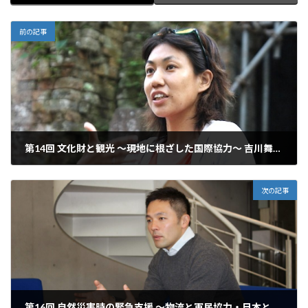
前の記事
第14回 文化財と観光 ～現地に根ざした国際協力～ 吉川舞さん
2012年11月21日
次の記事
第16回 自然災害時の緊急支援 ～物流と軍民協力・日本とフィリピンでの活動を通して～ 近藤篤史さん