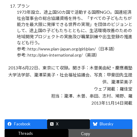
プラン
1973年設立、途上国50カ国で活動する国際NGO。国連経済
社会理事会の総合協議資格を持ち、「すべての子どもたちが
能力を最大限に発揮できる世界の実現」を団体のビジョンと
して、途上国の子どもたちとともに、生活環境改善のための
地域開発プロジェクトの実施及び職業訓練や出生登録の推進
なども行う。
参考: http://www.plan-japan.org/girl/plan/（日本語）
参考: http://plan-international.org/（英語）
2013年6月22日、東京にて収録。聞き手：木曽美由紀・慶應義塾
大学法学部、瀧澤菜美子・社会福祉協議会、写真：甲斐田先生提
供、瀧澤菜美子
ウェブ掲載：羅佳宝
担当：瀧澤、木曽、串田、志村、鳩野、羅
2013年11月14日掲載
Facebook
X
Bluesky
Threads
Copy