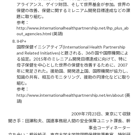
アライアンス、ゲイツ財団、そして世界基金が参加。世界の
保健の改善、保健に関するミレニアム開発目標達成などの課
題に取り組む。
参考：
http://www.internationalhealthpartnership.net/ihp_plus_ab
out_agencies.html (英語)
IHP+
国際保健イニシアティブ(International Health Partnership
and Related Initiatives)と題される、36の国や国際機関によ
る協定。2015年のミレニアム開発目標達成に向けて、特に
母子保健を中心とした世界の保健を改善するために、2007
年に発足された。援助国、開発途上国、国際機関が協力し、
知識の共有、相互のモニタリング、援助の円滑化などに取り
組む。
参考：
http://www.internationalhealthpartnership.net/en/about (英
語)
2009年7月23日、東京にて収録
聞き手：田瀬和夫、国連事務局人間の安全保障ユニット課長、幹
事会コーディネーター
立ち会い：桐谷純子、東京大学大学院国際保健政策教室 特別研