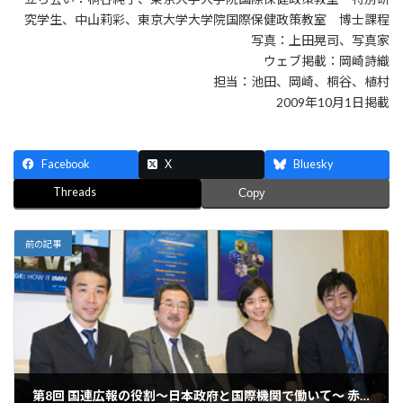
究学生、中山莉彩、東京大学大学院国際保健政策教室 博士課程
写真：上田晃司、写真家
ウェブ掲載：岡崎詩織
担当：池田、岡崎、桐谷、植村
2009年10月1日掲載
Facebook
X
Bluesky
Threads
Copy
前の記事
第8回 国連広報の役割～日本政府と国際機関で働いて～ 赤阪清隆さん