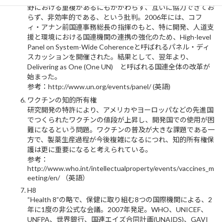
野における重複があるにもかかわらず、互いに協力できてお
らず、非効率的である、という批判。2006年には、コフ
ィ・アナン前国連事務総長の指揮のもと、特に開発、人道支
援と環境における国連機関の連携の強化のため、High-level
Panel on System-Wide Coherenceと呼ばれるパネル・ディ
スカッションを開催された。結果として、翌年より、
Delivering as One (One UN) と呼ばれる国連全体の改革が
始まった。
参考：http://www.un.org/events/panel/ (英語)
ワクチンの知的所有権
研究開発の特許により、アメリカやヨーロッパなどの先進国
でつくられたワクチンの値段が上昇し、開発国での使用が困
難になるという問題。ワクチンの普及が大きな課題である一
方で、製薬生産過程が今後複雑になるにつれ、知的所有権保
護は更に重要になると考えられている。
参考：
http://www.who.int/intellectualproperty/events/vaccines_m
eeting/en/ （英語）
H8
“Health 8”の略で、保健に取り組む8つの国際機関による、2
年に1度の非公式な会議。2007年発足。WHO、UNICEF、
UNFPA、世界銀行、国連エイズ合同計画(UNAIDS)、GAVI