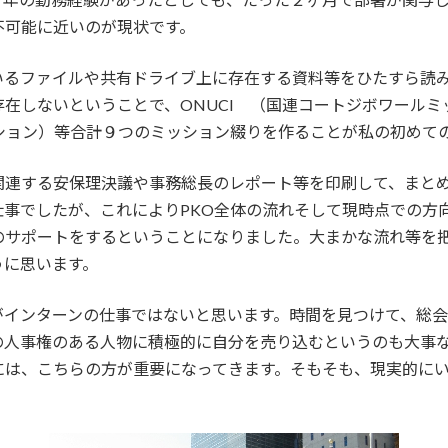
不可能に近いのが現状です。
いるファイルや共有ドライブ上に存在する資料等をひたすら読
在しないということで、ONUCI （国連コートジボワールミ
ション）等合計９つのミッション綴りを作ることが私の初めて
関連する安保理決議や事務総長のレポート等を印刷して、まと
仕事でしたが、これによりPKO全体の流れそして現時点での方
のサポートをするということになりました。大まかな流れ等を
うに思います。
がインターンの仕事ではないと思います。時間を見つけて、総
の人事権のある人物に積極的に自分を売り込むというのも大事
には、こちらの方が重要になってきます。そもそも、現実的に