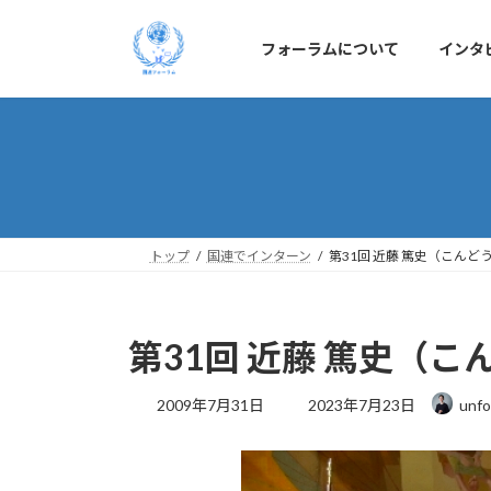
コ
ナ
ン
ビ
フォーラムについて
インタ
テ
ゲ
ン
ー
ツ
シ
へ
ョ
ス
ン
キ
に
ッ
移
プ
動
トップ
国連でインターン
第31回 近藤 篤史（こんど
第31回 近藤 篤史（こ
最
2009年7月31日
2023年7月23日
unfo
終
更
新
日