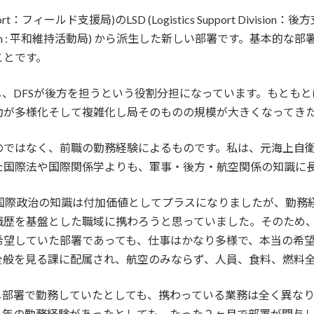
 Support：フィールド支援局)のLSD (Logistics Support D
eping Operation : 平和維持活動局) から派生した新しい部署で
ことです。
し、DFSが後方を担うという役割分担になっています。もとも
動が多様化そして複雑化し局そのものの規模が大きくなってき
ではなく、前職の勤務経験によるものです。私は、元海上自衛官
た国際法や国際関係学よりも、軍事・後方・航空関係の知識に
る国際政治の知識は付加価値としてプラスになりましたが、勤務
歴を基盤とした職域に携わろうと思っていました。そのため、希
望していた部署であっても、仕事はかなり多様で、本当の希望
全般を見る課に配属され、航空のみならず、人員、食料、燃料
じ部署で勤務していたとしても、携わっている業務は全く異な
７年の勤務経験があったとしても、たった２ヶ月で部署が関与