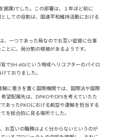
ivision：後方支援課)でした。この部署は、１年ほど前に
す。基本的な部署としての役割は、国連平和維持活動における
とは、一つであった局なのでお互い密接に仕事
たことに、局分割の根拠があるようです。
でSH-60Jという哨戒ヘリコプターのパイロ
長けておりました。
経験に重きを置く国際機関では、国際法や国際
望配属先は、DPKOやDFSを考えていたた
であったPKOにおける航空や運輸を担当する
全てを総合的に見る場所でした。
り、お互いの職務はよく分からないというのが
しているプロジェクトの内容を把握し、それに