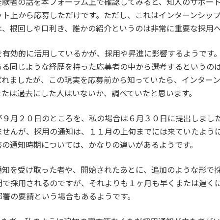
経験者の話を本フォーラム上で確認してみると、知人のサポー
ット上から応募しただけです。ただし、これはインターンシッ
は、根回しや口利き、誰かの紹介というのは非常に重要な採用
を有効的に活用しているかが、採用や昇進に影響するようです
ある同じような経歴を持った応募者の中から選考するというの
ばれましたが、この現実を応募前から知っていたら、インター
または過去にした人はいないか、調べていたと思います。
が９月２０日のところを、私の場合は６月３０日に提出しまし
ませんが、採用の通知は、１１月の上旬までには来ていたよう
答の通知時期については、かなりの違いがあるようです。
通知を受け取った者や、開始されたあとに、追加のような形で
間で採用されるのですが、それよりも１ヶ月も早くまたは遅く
部署の要請という場合もあるようです。