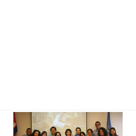
■経験の感想■
全オフィス内で唯一の学部生でしたが、年齢はあまり関係なく、
想定以上にフラットな勤務環境だったことが良いギャップだった
ように思います。そのため、「自発性」が大いに伸びる環境でし
た。積極的に意見を主張し、自分から仕事を取りに行くチャンス
を多く与えられ、根気強さやハングリー精神が鍛えられたように
思います。また、フラットな環境である分、「即戦力」として求
められることが多いことから、仕事への評価は厳しかったです。
おかげで、自分を常に客観視することができ、身を引き締めて業務
に取り組むことができました。せっかくのフラットなワーク環境
であるのに、専門性や知識が足りないことから会議での発言の機
会を逃したり、任されるタスクが限られたりと、悔しい思いをする
ことが多々ありました。しかし、おかげで今後の自分の課題を見
出すこともでき、総じて非常に有意義な経験となりました。