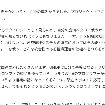
てきたかというと、ERPの導入からでした。プロジェクト・マネ
って。
なるテクノロジーとして見るのか、自分の筋肉みたいに使うかで
細を知らなければどうにもなりません。一方、ITを組織の筋
いといけないし、経営管理システムの運営においてはその能力
。ITを使ってどんな統合性のある組織運営の仕組みをつくる
は国連の外にたくさんいます。UNDPは自分で基幹となるアプリ
ロソフトの製品を使っている。つまりWordのプログラマーが
というより組織の話になってくるんです。現在のポストに応募
ません。でもそれをどう使うかのシステムづくりはできます」と
でしょうね。以前は「こういうシステムが欲しい」と言われた