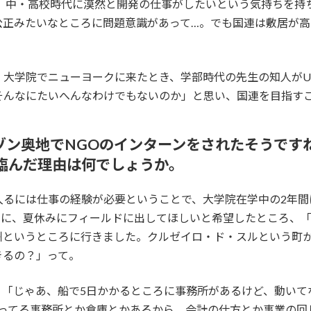
に、中・高校時代に漠然と開発の仕事がしたいという気持ちを持
公正みたいなところに問題意識があって…。でも国連は敷居が
大学院でニューヨークに来たとき、学部時代の先生の知人がU
そんなにたいへんなわけでもないのか」と思い、国連を目指す
マゾン奥地でNGOのインターンをされたそうで
臨んだ理由は何でしょうか。
るには仕事の経験が必要ということで、大学院在学中の2年間
きに、夏休みにフィールドに出してほしいと希望したところ、
州というところに行きました。クルゼイロ・ド・スルという町か
きるの？」って。
、「じゃあ、船で5日かかるところに事務所があるけど、動いて
ってる事務所とか倉庫とかあるから、会計の仕方とか事業の回