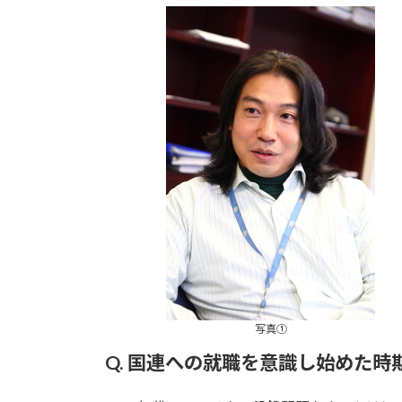
更
新
日
時
:
写真①
Q. 国連への就職を意識し始めた