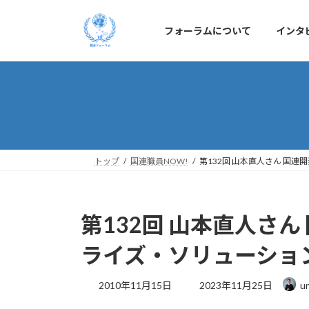
コ
ナ
ン
ビ
フォーラムについて
インタ
テ
ゲ
ン
ー
ツ
シ
へ
ョ
ス
ン
キ
に
ッ
移
プ
動
トップ
国連職員NOW!
第132回 山本直人さん 国
第132回 山本直人さ
ライズ・ソリューショ
最
2010年11月15日
2023年11月25日
u
終