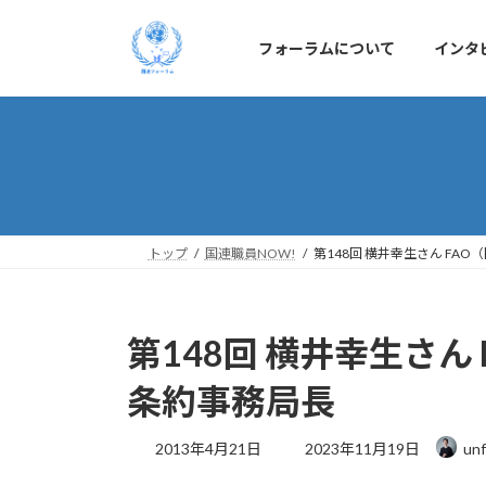
コ
ナ
ン
ビ
フォーラムについて
インタ
テ
ゲ
ン
ー
ツ
シ
へ
ョ
ス
ン
キ
に
ッ
移
プ
動
トップ
国連職員NOW!
第148回 横井幸生さん F
第148回 横井幸生さ
条約事務局長
最
2013年4月21日
2023年11月19日
unf
終