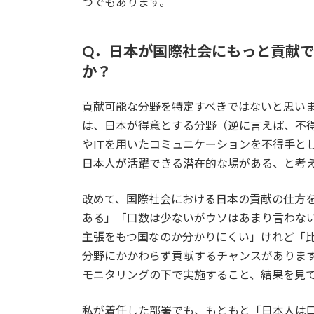
つでもあります。
Q．日本が国際社会にもっと貢献
か？
貢献可能な分野を特定すべきではないと思い
は、日本が得意とする分野（逆に言えば、不
やITを用いたコミュニケーションを不得手と
日本人が活躍できる潜在的な場がある、と考
改めて、国際社会における日本の貢献の仕方
ある」「口数は少ないがウソはあまり言わな
主張をもつ国なのか分かりにくい」けれど「
分野にかかわらず貢献するチャンスがありま
モニタリングの下で実施すること、結果を見
私が着任した部署でも、もともと「日本人は