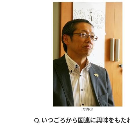
更
新
日
時
:
写真①
Q. いつごろから国連に興味をも