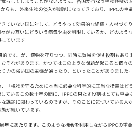
を荒らしてしまうことがないように、各国が行なう植物検疫の
からも、外来生物の侵入が問題になってきており、IPPCの重
できていない国に対して、どうやって効果的な組織・人材づく
国々がお互いにどういう病気や虫を制限しているか、どのよう
供しています。
の目的です。が、植物を守りつつ、同時に貿易を促す役割もあり
うおそれがあります。かつてはこのような問題が起こると個々
たり力の強い国の主張が通ったり、といったことがありました
め、「植物を守るために本当に必要な科学的に正当な措置はど
しているこの数十年の間に、IPPCの果たす役割はとても重要
ルな課題に関わっているのですが、そのことに気づいている人
状態が続いています。
ら60周年にあたります。このような機会を利用しながらIPPCの