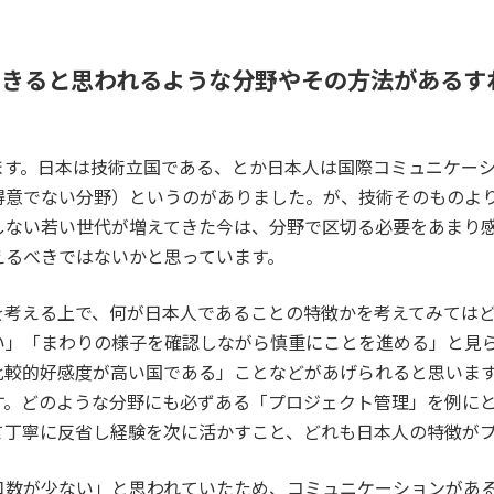
できると思われるような分野やその方法があるす
ます。日本は技術立国である、とか日本人は国際コミュニケー
得意でない分野）というのがありました。が、技術そのものよ
しない若い世代が増えてきた今は、分野で区切る必要をあまり
えるべきではないかと思っています。
を考える上で、何が日本人であることの特徴かを考えてみては
い」「まわりの様子を確認しながら慎重にことを進める」と見
比較的好感度が高い国である」ことなどがあげられると思いま
す。どのような分野にも必ずある「プロジェクト管理」を例に
て丁寧に反省し経験を次に活かすこと、どれも日本人の特徴が
口数が少ない」と思われていたため、コミュニケーションがあ