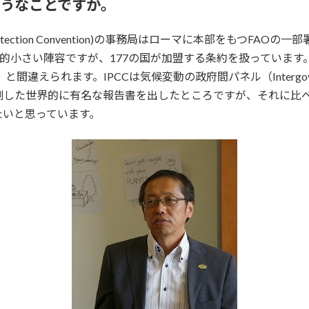
ようなことですか。
Plant Protection Convention)の事務局はローマに本部を
較的小さい陣容ですが、177の国が加盟する条約を扱っています
れます。IPCCは気候変動の政府間パネル（Intergovernmental 
した世界的に有名な報告書を出したところですが、それに比べ
たいと思っています。