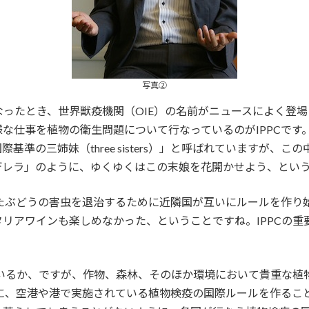
写真②
ったとき、世界獣疫機関（OIE）の名前がニュースによく登場
な仕事を植物の衛生問題について行なっているのがIPPCです。
際基準の三姉妹（three sisters）」と呼ばれていますが、
デレラ」のように、ゆくゆくはこの末娘を花開かせよう、とい
たぶどうの害虫を退治するために近隣国が互いにルールを作り始
リアワインも楽しめなかった、ということですね。IPPCの重
ているか、ですが、作物、森林、そのほか環境において貴重な
つに、空港や港で実施されている植物検疫の国際ルールを作るこ