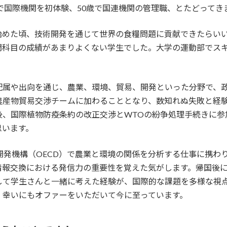
歳で国際機関を初体験、50歳で国連機関の管理職、とたどってき
始めた頃、技術開発を通じて世界の食糧問題に貢献できたらい
門科目の成績があまりよくない学生でした。大学の運動部でス
配属や出向を通じ、農業、環境、貿易、開発といった分野で、
農産物貿易交渉チームに加わることとなり、数知れぬ失敗と経
後、国際植物防疫条約の改正交渉とWTOの紛争処理手続きに参
思います。
開発機構（OECD）で農業と環境の関係を分析する仕事に携わり
報交換における発信力の重要性を覚えた気がします。帰国後に公務
して学生さんと一緒に考えた経験が、国際的な課題を多様な視
、幸いにもオファーをいただいて今に至っています。