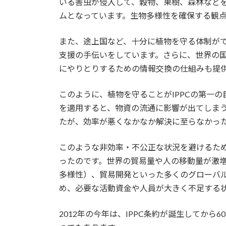
いる害虫が侵入して、穀物、果樹、森林など
ムとなっています。生物多様性を確保する観点
また、途上国など、十分に植物を守る体制が
支援の手伝いをしています。さらに、世界の
にやりとりするための情報交換の仕組みも提
このように、植物を守ることがIPPCの第一
を適用すると、物資の流通に影響が出てしま
たが、効率が悪くなかなか解決に至らなかっ
このような非効率・不公正な状況を避けるた
ったのです。世界の貿易量や人の移動量が激増
多様性）、貿易開発といった多くのグローバ
め、必要な活動資金や人員が大きく不足する
2012年の今年は、IPPC条約が誕生してか