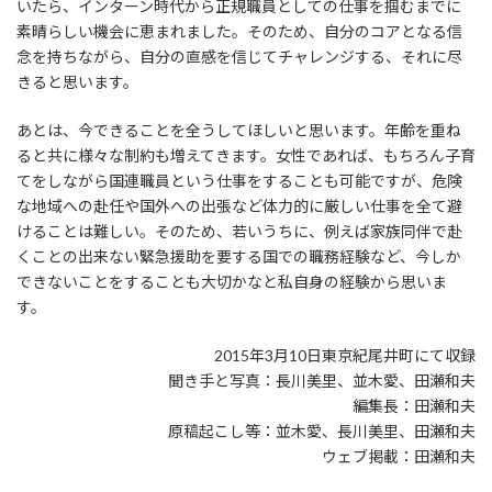
いたら、インターン時代から正規職員としての仕事を掴むまでに
素晴らしい機会に恵まれました。そのため、自分のコアとなる信
念を持ちながら、自分の直感を信じてチャレンジする、それに尽
きると思います。
あとは、今できることを全うしてほしいと思います。年齢を重ね
ると共に様々な制約も増えてきます。女性であれば、もちろん子育
てをしながら国連職員という仕事をすることも可能ですが、危険
な地域への赴任や国外への出張など体力的に厳しい仕事を全て避
けることは難しい。そのため、若いうちに、例えば家族同伴で赴
くことの出来ない緊急援助を要する国での職務経験など、今しか
できないことをすることも大切かなと私自身の経験から思いま
す。
2015年3月10日東京紀尾井町にて収録
聞き手と写真：長川美里、並木愛、田瀬和夫
編集長：田瀬和夫
原稿起こし等：並木愛、長川美里、田瀬和夫
ウェブ掲載：田瀬和夫