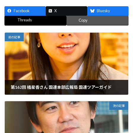
Facebook
X
Bluesky
Threads
Copy
前の記事
第162回 橘星香さん 国連本部広報局 国連ツアーガイド
2016年2月20日
次の記事