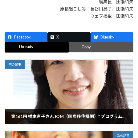
編集長：田瀬和夫
原稿起こし等：長谷川晶子、田瀬和夫
ウェブ掲載：田瀬和夫
Facebook
X
Bluesky
Threads
Copy
前の記事
第161回 橋本直子さん IOM（国際移住機関）* プログラム・マネージャー
2015年9月29日
次の記事