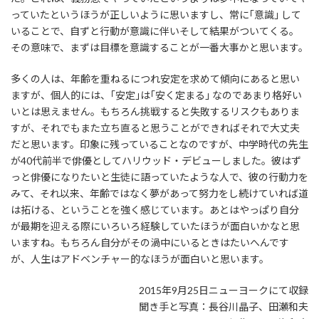
っていたというほうが正しいように思いますし、常に｢意識｣ して
いることで、自ずと行動が意識に伴いそして結果がついてくる。
その意味で、まずは目標を意識することが一番大事かと思います。
多くの人は、年齢を重ねるにつれ安定を求めて傾向にあると思い
ますが、個人的には、｢安定｣は｢安く定まる｣ なのであまり格好い
いとは思えません。もちろん挑戦すると失敗するリスクもありま
すが、それでもまた立ち直ると思うことができればそれで大丈夫
だと思います。印象に残っていることなのですが、中学時代の先生
が40代前半で俳優としてハリウッド・デビューしました。彼はず
っと俳優になりたいと生徒に語っていたような人で、彼の行動力を
みて、それ以来、年齢ではなく夢があって努力をし続けていれば道
は拓ける、ということを強く感じています。あとはやっぱり自分
が最期を迎える際にいろいろ経験していたほうが面白いかなと思
いますね。もちろん自分がその渦中にいるときはたいへんです
が、人生はアドベンチャー的なほうが面白いと思います。
2015年9月25日ニューヨークにて収録
聞き手と写真：長谷川晶子、田瀬和夫