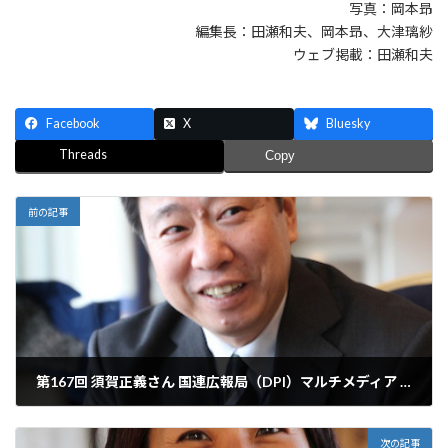
写真：岡本昻
編集長：田瀬和夫、岡本昻、大津璃紗
ウェブ掲載：田瀬和夫
Facebook
X
Bluesky
Threads
Copy
前の記事
第167回 須賀正義さん 国連広報局（DPI）マルチメディア プロデューサー
2017年10月7日
次の記事