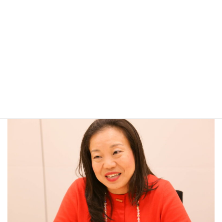
生懸命仕事を探していたらバグダッドやリベリアでの仕事が見つ
かりましたし、どうしても40歳前に結婚したいと思っていたら主
人に出会いました。だから、アンテナを広げておいて、やりたいと
思ったらとことん追求したほうがいいです。そうしていると自分
自身も趣味やキャリアも輝いてきて、そういうあなたを見ている
魅力的な男性も出てきます。だから必ず出逢いがあると思っていれ
ば、世界中どこにいてもチャンスはあります。風水鑑定士の主人と
はサンフランシスコのチベット密教の寺で出会いました。