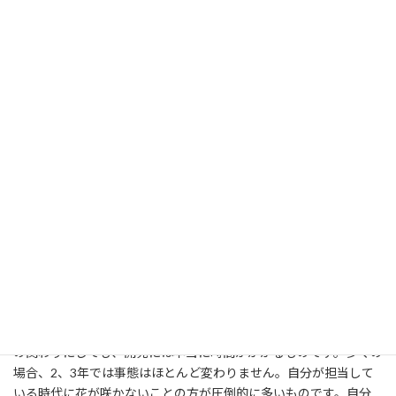
Q.国際開発や国連において日本ができる貢献につ
いてどうお考えでしょうか？
写真⑤
日本に限定するのは難しいのですが、政府の支援にしても個人で
の関わりにしても、開発には本当に時間がかかるものです。多くの
場合、2、3年では事態はほとんど変わりません。自分が担当して
いる時代に花が咲かないことの方が圧倒的に多いものです。自分