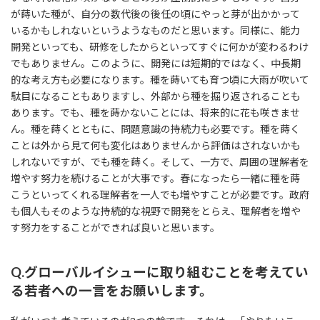
が蒔いた種が、自分の数代後の後任の頃にやっと芽が出かかって
いるかもしれないというようなものだと思います。同様に、能力
開発といっても、研修をしたからといってすぐに何かが変わるわけ
でもありません。このように、開発には短期的ではなく、中長期
的な考え方も必要になります。種を蒔いても育つ頃に大雨が吹いて
駄目になることもありますし、外部から種を掘り返されることも
あります。でも、種を蒔かないことには、将来的に花も咲きませ
ん。種を蒔くとともに、問題意識の持続力も必要です。種を蒔く
ことは外から見て何も変化はありませんから評価はされないかも
しれないですが、でも種を蒔く。そして、一方で、周囲の理解者を
増やす努力を続けることが大事です。春になったら一緒に種を蒔
こうといってくれる理解者を一人でも増やすことが必要です。政府
も個人もそのような持続的な視野で開発をとらえ、理解者を増や
す努力をすることができれば良いと思います。
Q.グローバルイシューに取り組むことを考えてい
る若者への一言をお願いします。