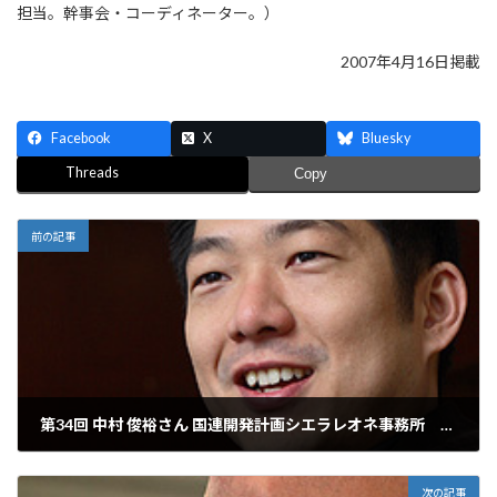
担当。幹事会・コーディネーター。）
2007年4月16日掲載
Facebook
X
Bluesky
Threads
Copy
前の記事
第34回 中村 俊裕さん 国連開発計画シエラレオネ事務所 駐在代表補佐
2007年4月9日
次の記事