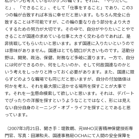
私がいつも考えているのが3つの輪です。それは、「やりたいこ
と」、「できること」、そして「仕事をすること」であり、この3
つの輪が合致すれば本当に幸せだと思います。もちろん完全に合
致することは不可能ですが、この輪の重なり合う部分をより大き
くするための努力が大切です。その中で、自分がやりたいことやで
きることが国連の求めている仕事と大きく交わるのであれば、是
非挑戦してもらいたいと思います。まず国連に入りたいというので
は意味がありません。国連はとても間口が大きいものです。活動分
野は、開発、政治、保健、財務など多岐に渡ります。一方で、自分
には何ができるのか、何をしたいのか、そして何故国連なのかと
いう考えをしっかりと持っておく必要があります。また、国連に限
らずどのような職場でも同じだと思いますが、自分の付加価値は
何かを考え、それを最大限に活かせる場所を探すことが大事で
す。それを一生懸命模索して欲しいと思います。それは、デパート
でぴったりの洋服を探すというようなことではなく、形には見え
ない自分自身のミーニング・オブ・ライフを探すことであると思
っています。
（2007年3月21日、聞き手：堤敦朗、元WHO災害精神保健技術専
門官、写真：田瀬和夫、国連事務局OCHAにて人間の安全保障を