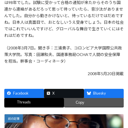
は98年でした。試験に受かって合格の通知が来たからそのうち国
連から連絡があるだろって思って待っていたら、音沙汰がありませ
んでした。自分から動きかけないと、待っているだけではだめです
ね。日本人は真面目で、おとなしいうえ受身でしょう。日本の社会
ではこれでいいんですけど、グローバルな舞台で生きていくにはそ
れはだめですね。
（2008年3月7日。聞き手：三浦貴子、コロンビア大学国際公共政
策大学院。写真：田瀬和夫、国連事務局OCHAで人間の安全保障
を担当。幹事会・コーディネータ）
2008年5月20日掲載
Facebook
X
Bluesky
Threads
Copy
前の記事