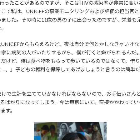
所に行ったことがあるのですが、そこはHIVの感染率が非常に高
で私は、UNICEFの事業モニタリングおよび評価の担当官とし
いました。その時に11歳の男の子に出会ったのですが、栄養も
た。
UNICEFからもらえるけど、夜は自分で何とかしなきゃいけ
、家に病気の人がいたりするから、僕が行くと嫌がられるんだ
。だけど、僕は食べ物をもらって歩いているのではなくて、借
に…。」子どもの権利を保障してあげましょうと言うのは簡単
だけで生計を立てていかなければならないので、お手伝いさん
するばかりになってしまう。今は東京にいて、直接かかわって
います。