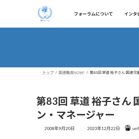
コ
ナ
ン
ビ
フォーラムについて
インタ
テ
ゲ
ン
ー
ツ
シ
へ
ョ
ス
ン
キ
に
ッ
移
プ
動
トップ
国連職員NOW!
第83回 草道 裕子さん 国連
第83回 草道 裕子さん
ン・マネージャー
最
2008年9月20日
2023年12月22日
unf
終