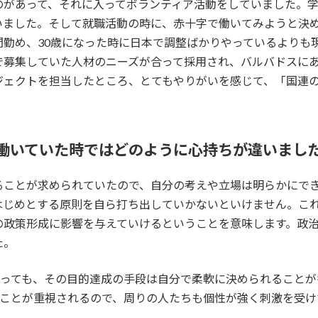
のがあって、それに入ってボランティア活動をしていました。
いました。そして就職活動の時に、赤十字で働いてみようと決
勤め、30歳になった時に日本で調整ばかりやっているよりも
募集していた人材のニーズが合って採用され、バルバドスにある
ジェクトを担当したところ、とてもやりがいを感じて、「国連
字で働いていた時ではどのように心持ちが違いまし
ことが求められていたので、自分の考えや立場は明らかにできま
はじめとする原則を自ら打ち出していかないといけません。こ
の政策形成に影響を与えていけるということを意味します。政
た。
であっても、その目的達成の手段は自分で柔軟に決められること
あることが重視されるので、周りの人たちも個性が強く刺激を受け