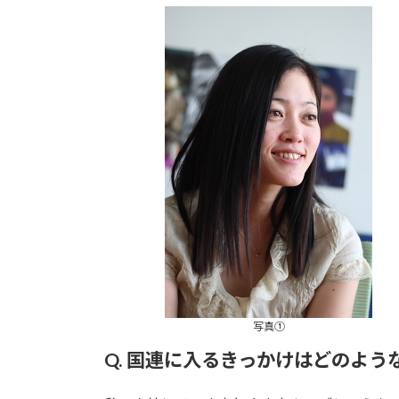
更
新
日
時
:
写真①
Q. 国連に入るきっかけはどのよう