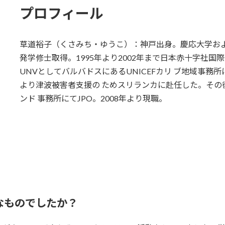
プロフィール
草道裕子（くさみち・ゆうこ）：神戸出身。慶応大学およ
発学修士取得。1995年より2002年まで日本赤十字社国
UNVとしてバルバドスにあるUNICEFカリ ブ地域事務
より津波被害者支援の ためスリランカに赴任した。その後20
ンド 事務所にてJPO。2008年より現職。
なものでしたか？