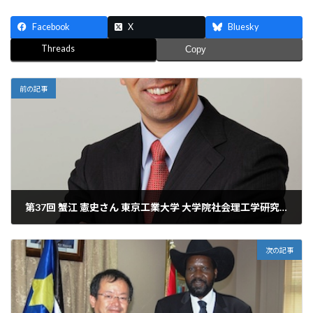
Facebook
X
Bluesky
Threads
Copy
前の記事
第37回 蟹江 憲史さん 東京工業大学 大学院社会理工学研究科 准教授 開発と環境の統合目標策定を－ポスト2015年開発アジェンダにおける持続可能な開発目標（SDG）の意義－
2013年10月7日
次の記事