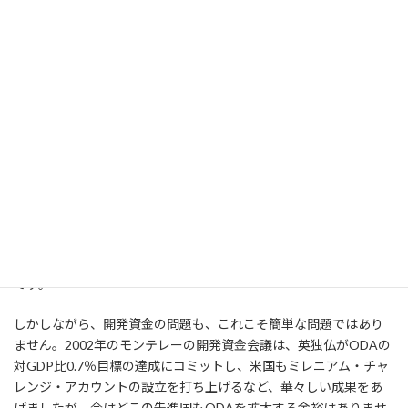
鋭な南北対立の交渉となることが予想されるわけです。
またさらに、この開発目標の問題と表裏一体の関係にあるのが、
開発資金の問題です。2001年にMDGsが決定され、その翌年にモ
ンテレーで開発資金会議が開催されたのは決して偶然ではありま
せん。リオ＋20におけるもう一つの重要な決定事項は、持続可能
な開発のためのファイナンシング戦略に関する政府間委員会の設
立です。この委員会も立ち上げに大変時間を要しましたが、本年8
月に最初の会合が開催され、これもまた来年9月までに報告書を総
会に提出することが予定されています。すなわち、SDGsに関する
報告書、資金に関する報告書の二つが非常に重要な基礎文書とな
り、それを受けて事務総長が報告書を作成し、総会の下での政府
間交渉を経て2015年9月の開発目標の採択、という流れになるわけ
です。
しかしながら、開発資金の問題も、これこそ簡単な問題ではあり
ません。2002年のモンテレーの開発資金会議は、英独仏がODAの
対GDP比0.7％目標の達成にコミットし、米国もミレニアム・チャ
レンジ・アカウントの設立を打ち上げるなど、華々しい成果をあ
げましたが、今はどこの先進国もODAを拡大する余裕はありませ