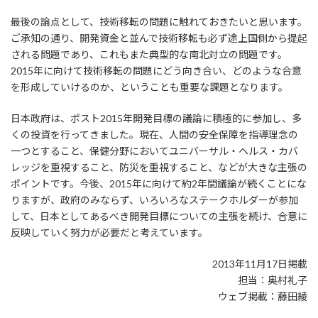
最後の論点として、技術移転の問題に触れておきたいと思います。
ご承知の通り、開発資金と並んで技術移転も必ず途上国側から提起
される問題であり、これもまた典型的な南北対立の問題です。
2015年に向けて技術移転の問題にどう向き合い、どのような合意
を形成していけるのか、ということも重要な課題となります。
日本政府は、ポスト2015年開発目標の議論に積極的に参加し、多
くの投資を行ってきました。現在、人間の安全保障を指導理念の
一つとすること、保健分野においてユニバーサル・ヘルス・カバ
レッジを重視すること、防災を重視すること、などが大きな主張の
ポイントです。今後、2015年に向けて約2年間議論が続くことにな
りますが、政府のみならず、いろいろなステークホルダーが参加
して、日本としてあるべき開発目標についての主張を続け、合意に
反映していく努力が必要だと考えています。
2013年11月17日掲載
担当：奥村礼子
ウェブ掲載：藤田綾