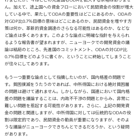
ん。加えて、途上国への資金フローにおいて民間資金の役割が増大
している中で、果たしてODAの重要性はどこにあるのか、ODAの
対GDP比0.7％目標の意味はどこにあるのか、民間資金を増やす方
策は何か、革新的資金調達のさらなる可能性はあるのか、などな
ど論点は多くあります。このような論点に明確な指針を与えられ
るような報告書が望まれますが、ニューヨークでの開発資金の議
論は結局のところ、先進国のコミットメント、ODAの対GDP比
0.7％目標をどのように書くか、ということに終始してしまうこと
が往々にしてあります。
もう一つ重要な論点として指摘したいのが、国内格差の問題で
す。貧困撲滅をうたうのであれば、中所得国における絶対貧困層
の問題は避けて通れません。しかしながら、国連において国内格
差の問題を議論することは、内政不干渉の問題とからみ、非常に
難しい問題を惹起する可能性があります。さらに、上記の開発資
金の問題と関連しますが、中所得国に対しては伝統的なODAの役
割は限定的であり、民間資金の動員が重要になりますが、そのよ
うな議論がニューヨークできちんとできるだろうか、という疑問
があります。