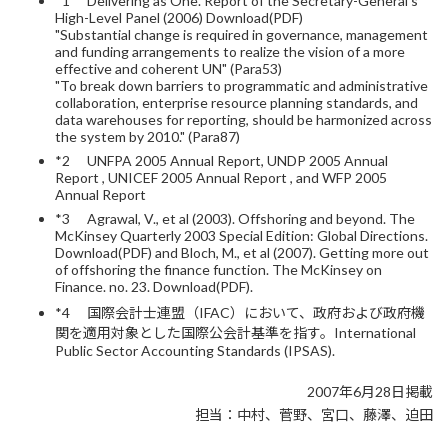
*1 Delivering as One. Report of the Secretary-General's
High-Level Panel (2006) Download(PDF)
"Substantial change is required in governance, management
and funding arrangements to realize the vision of a more
effective and coherent UN" (Para53)
"To break down barriers to programmatic and administrative
collaboration, enterprise resource planning standards, and
data warehouses for reporting, should be harmonized across
the system by 2010." (Para87)
*2 UNFPA 2005 Annual Report, UNDP 2005 Annual
Report , UNICEF 2005 Annual Report , and WFP 2005
Annual Report
*3 Agrawal, V., et al (2003). Offshoring and beyond. The
McKinsey Quarterly 2003 Special Edition: Global Directions.
Download(PDF) and Bloch, M., et al (2007). Getting more out
of offshoring the finance function. The McKinsey on
Finance. no. 23. Download(PDF).
*4 国際会計士連盟（IFAC）において、政府および政府機
関を適用対象とした国際公会計基準を指す。International
Public Sector Accounting Standards (IPSAS).
2007年6月28日掲載
担当：中村、菅野、宮口、藤澤、迫田