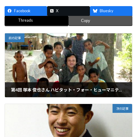
Facebook
X
Bluesky
Threads
Copy
前の記事
第4回 塚本 俊也さん ハビタット・フォー・ヒューマニティ・ジャパン事務局長 東京外国語大学大学院平和構築・紛争予防講座客員教授「平和構築の包括的なアプローチ」
2007年5月28日
次の記事