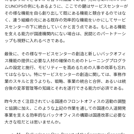
とUNOPSの例にもあるように、ここでの鍵はサービスセンターが
その様な機能を自ら創り出して既にある機能と競合するのではな
く、違う組織の元にある既存の効率的な機能をいかにしてサービ
スセンターの下に統合していくかと言う点である。もしある機能
を支える能力が国連機関内にない場合は、民間とのパートナーシ
ップも視野に入れるべきである。
最後に、その様なサービスセンターの創造と新しいバックオフィ
ス機能の提供に必要な人材の確保のためのトレーニングプログラ
ムの設定と施行、モビリティーを高めるための人事の改革も忘れ
てはならない。特にサービスセンターの創造に関しては、事務作
業のスキルと言うよりも、戦略、事業の統合と合併、あるいは統
合後の変革管理等の知識とそれを遂行できる能力が必須である。
昨今大きく注目されている国連のフロントオフィスの活動の調整
と協調に加え、このような上記の作業を通しての国連の人道開発
事業を支える効率的なバックオフィスの構築は国連改革に必要な
大きな柱だとは思いませんか。