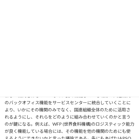
そしてどのように違う組織の仕事を一つのモデルに統合していく
のかといった点を洗い出し、国連サービスセンターのブループリ
ントを描くというのが第一の作業だと思われる。
それと平行して、本部のレベルでの各組織をつなげるスタンダー
ドの導入も必要となり、IPSASのうまくコーディネイトされた導
入、プログラミングとモニタリングの手法の統一化、HACT の実
施等が必要となる。それに加えてその様なスタンダードを維持す
るためのガバナンスの仕組みも強化する必要があろう。
ブループリントとスタンダードを手に入れることにより、誰がどの
作業をどのように、どこで国連の開発事業のサポートのために行
うのか、といった議論が可能になる。この作業が国連サービスセ
ンターの構築のためのコア作業である。この作業にあたっては、
新しい機関を作るのではなく、良く機能している既存の国連機関
のバックオフィス機能をサービスセンターに統合していくことに
より、いかにその機関のみでなく、国連組織全体のために活用さ
れるようにし、それらをどのように組み合わせていくのかと言う
のが鍵になる。例えば、WFP (世界食料機構)のロジスティック能力
が良く機能している場合には、その機能を他の機関のためにも使
えるようにできないかと言った議論である。先にもあげたIAPSO