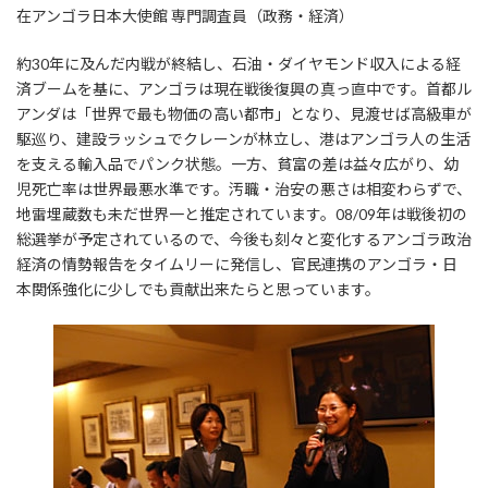
在アンゴラ日本大使館 専門調査員（政務・経済）
約30年に及んだ内戦が終結し、石油・ダイヤモンド収入による経
済ブームを基に、アンゴラは現在戦後復興の真っ直中です。首都ル
アンダは「世界で最も物価の高い都市」となり、見渡せば高級車が
駆巡り、建設ラッシュでクレーンが林立し、港はアンゴラ人の生活
を支える輸入品でパンク状態。一方、貧富の差は益々広がり、幼
児死亡率は世界最悪水準です。汚職・治安の悪さは相変わらずで、
地雷埋蔵数も未だ世界一と推定されています。08/09年は戦後初の
総選挙が予定されているので、今後も刻々と変化するアンゴラ政治
経済の情勢報告をタイムリーに発信し、官民連携のアンゴラ・日
本関係強化に少しでも貢献出来たらと思っています。