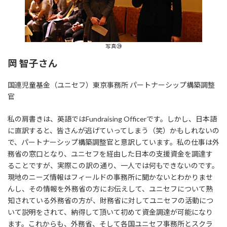
写真㉙
岡 智子さん
国連児童基金（ユニセフ）東京事務所 パートナーシップ構築調整
官
私の肩書きは、英語ではFundraising Officerです。しかし、日本語
に直訳すると、皆さんが逃げていってしまう（笑）かもしれないの
で、パートナーシップ構築調整官と意訳しています。私の仕事は外
務省の窓口となり、ユニセフを経由した日本の支援資金を調達す
ることですが、実際この訳の通り、一人では何もできないのです。
現地のニーズ情報はフィールドの事務所に聞かないとわかりませ
んし、その情報を外務省の方にお伝えして、ユニセフについて熟
知されている外務省の方が、財務省に対してユニセフの活動につ
いて説明をされて、納得して頂いて初めて資金調達が可能になり
ます。これからも、外務省、そして各国ユニセフ事務所とスクラ