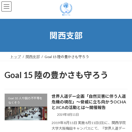
コ
ナ
ン
ビ
テ
ゲ
ン
ー
ツ
シ
へ
ョ
関西支部
ス
ン
キ
に
ッ
移
プ
動
トップ
関西支部
Goal 15 陸の豊かさも守ろう
Goal 15 陸の豊かさも守ろう
世界人道デー企画「自然災害に伴う人道
Goal 10 人や国の不平等を
危機の現在」〜脅威に立ち向かうOCHA
なくそう
とJICAの活動とは〜開催報告
2019年8月11日
2019年 8月11日 実施 8月11日(日)に、関西学院
大学大阪梅田キャンパスにて、『世界人道デー