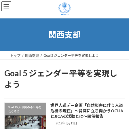
コ
ナ
ン
ビ
テ
ゲ
ン
ー
ツ
シ
へ
ョ
関西支部
ス
ン
キ
に
ッ
移
プ
動
トップ
関西支部
Goal 5 ジェンダー平等を実現しよう
Goal 5 ジェンダー平等を実現し
よう
世界人道デー企画「自然災害に伴う人道
Goal 10 人や国の不平等を
危機の現在」〜脅威に立ち向かうOCHA
なくそう
とJICAの活動とは〜開催報告
2019年8月11日