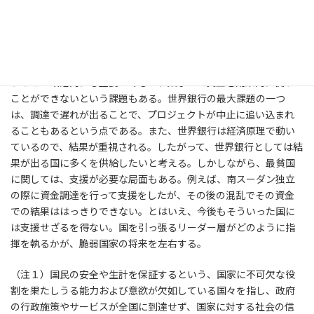
回答：国家は自国が脆弱国家と呼ばれることを気にする。また、
低所得国は中所得国に、中所得国は高所得国になりたいと所望し
ており、援助額が減るから発展しないということは考えられな
い。他方で、国家にとって、どのように最大の資金を集めるかとい
うことは政治的にも重要であるが、集まった資金を効果的に使う
ことができないという課題もある。世界銀行の最大課題の一つ
は、調達で遅れが出ることで、プロジェクトが中止に追い込まれ
ることもあるという点である。また、世界銀行は経済原理で動い
ているので、結果が重視される。したがって、世界銀行としては結
果が出る国に多くを供給したいと考える。しかしながら、最貧国
に関しては、支援が必要な局面もある。例えば、南スーダン独立
の際に資金調達を行って支援をしたが、その後の混乱でその資金
での結果ははっきりできない。とはいえ、今後もそういった国に
は支援せざるを得ない。国を引っ張るリーダー層がどのように指
揮を執るかが、脆弱国家の将来を左右する。
（注１）国民の安全や生計を保証するという、国家に不可欠な役
割を果たしうる能力および意欲が欠如している国々を指し、政府
の行政施策やサービスが全国に到達せず、国家に対する社会の信