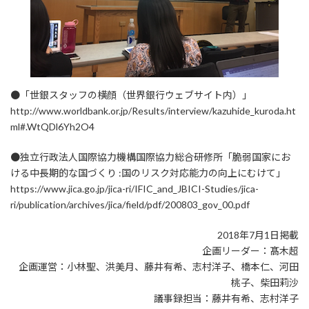
●「世銀スタッフの横顔（世界銀行ウェブサイト内）」
http://www.worldbank.or.jp/Results/interview/kazuhide_kuroda.ht
ml#.WtQDl6Yh2O4
●独立行政法人国際協力機構国際協力総合研修所「脆弱国家にお
ける中長期的な国づくり :国のリスク対応能力の向上にむけて」
https://www.jica.go.jp/jica-ri/IFIC_and_JBICI-Studies/jica-
ri/publication/archives/jica/field/pdf/200803_gov_00.pdf
2018年7月1日掲載
企画リーダー：髙木超
企画運営：小林聖、洪美月、藤井有希、志村洋子、橋本仁、河田
桃子、柴田莉沙
議事録担当：藤井有希、志村洋子