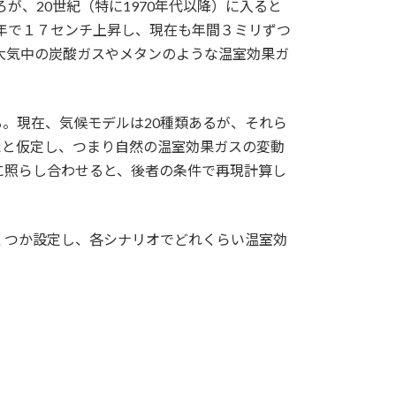
が、20世紀（特に1970年代以降）に入ると
0年で１７センチ上昇し、現在も年間３ミリずつ
大気中の炭酸ガスやメタンのような温室効果ガ
。現在、気候モデルは20種類あるが、それら
たと仮定し、つまり自然の温室効果ガスの変動
に照らし合わせると、後者の条件で再現計算し
。
くつか設定し、各シナリオでどれくらい温室効