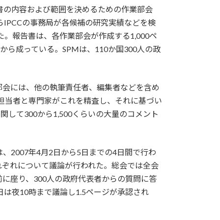
告書の内容および範囲を決めるための作業部会
からIPCCの事務局が各候補の研究実績などを検
。報告書は、各作業部会が作成する1,000ペ
PM）から成っている。SPMは、110か国300人の政
部会には、他の執筆責任者、編集者などを含め
政府担当者と専門家がこれを精査し、それに基づい
て300から1,500くらいの大量のコメント
。
、2007年4月2日から5日までの4日間で行わ
れぞれについて議論が行われた。総会では全会
に座り、300人の政府代表者からの質問に答
は夜10時まで議論し1.5ページが承認され