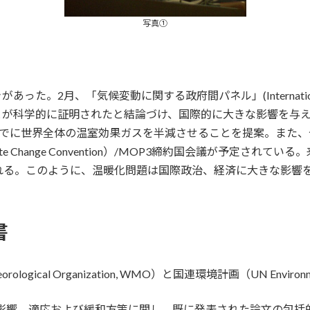
写真①
、「気候変動に関する政府間パネル」(International Panel 
が科学的に証明されたと結論づけ、国際的に大きな影響を与えた
年までに世界全体の温室効果ガスを半減させることを提案。また、
 to the Climate Change Convention）/MOP3締約国会
れる。このように、温暖化問題は国際政治、経済に大きな影響
書
ological Organization, WMO）と国連環境計画（UN Envir
、影響、適応および緩和方策に関し、既に発表された論文の包