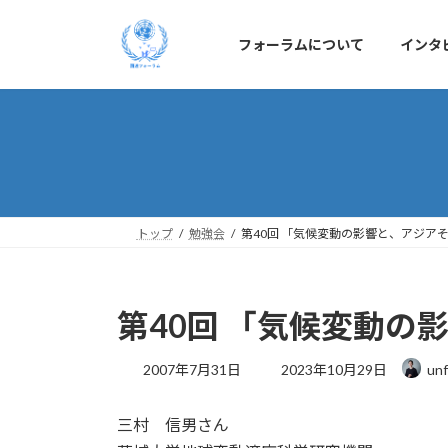
コ
ナ
ン
ビ
フォーラムについて
インタ
テ
ゲ
ン
ー
ツ
シ
へ
ョ
ス
ン
キ
に
ッ
移
プ
動
トップ
勉強会
第40回 「気候変動の影響と、アジア
第40回 「気候変動
最
2007年7月31日
2023年10月29日
unf
終
更
三村 信男さん
新
日