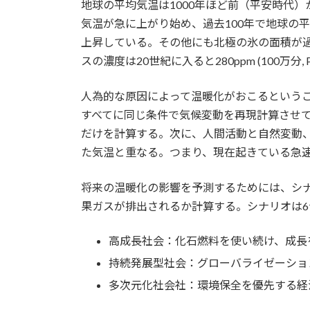
地球の平均気温は1000年ほど前（平安時代）
気温が急に上がり始め、過去100年で地球の平
上昇している。その他にも北極の氷の面積が
スの濃度は20世紀に入ると280ppm (100万分, Pa
人為的な原因によって温暖化がおこるという
すべてに同じ条件で気候変動を再現計算させ
だけを計算する。次に、人間活動と自然変動
た気温と重なる。つまり、現在起きている急
将来の温暖化の影響を予測するためには、シ
果ガスが排出されるか計算する。シナリオは
高成長社会：化石燃料を使い続け、成長
持続発展型社会：グローバライゼーショ
多次元化社会社：環境保全を優先する経