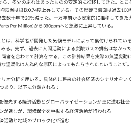
から、多少のぶれはあったものの安定的に推移してきた。ところ
均気温は摂氏0.74度上昇している。その影響で海面は過去10
過去数十年で20％減った。一万年前から安定的に推移してきた
rts Per Million)から380ppmへと急激に上昇している。
ことは、科学者が開発した気候モデルによって裏付けられている
てみる。先ず、過去に人間活動による炭酸ガスの排出はなかっ
、両者を合わせて計算をする。この計算結果を実際の気温変動
速な温暖化は人為的な原因によってもたらされたということだ
ナリオ分析を用いる。具体的に将来の社会経済のシナリオをい
6つあり、以下に分類される：
を優先する経済活動とグローバライゼーションが更に進む社会
ンが進むが、環境保全を重視する経済活動が行われる
済活動と地域のブロック化が進む