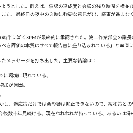
めようとした。例えば、承認の達成度と会議の残り時間を横並
。また、最終日の夜中の３時に強硬な意見が出、議事が進まな
10時半に漸くSPMが最終的に承認された。第二作業部会の議
るべき評価の本質はすべて報告書に盛り込まれている」と率直
したメッセージを打ち出した。主要な結論は：
でに環境に現れている。
増加が原因。
。
かし、適応策だけでは悪影響は抑止できないので、緩和策との
今後数十年見続ける。現在われわれが持っている、あるいは将