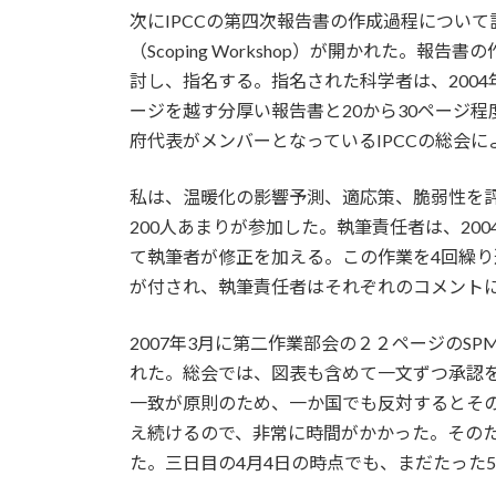
次にIPCCの第四次報告書の作成過程につい
（Scoping Workshop）が開かれた
討し、指名する。指名された科学者は、200
ージを越す分厚い報告書と20から30ページ程度の政策
府代表がメンバーとなっているIPCCの総会
私は、温暖化の影響予測、適応策、脆弱性を
200人あまりが参加した。執筆責任者は、20
て執筆者が修正を加える。この作業を4回繰り返
が付され、執筆責任者はそれぞれのコメント
2007年3月に第二作業部会の２２ページのS
れた。総会では、図表も含めて一文ずつ承認
一致が原則のため、一か国でも反対するとその
え続けるので、非常に時間がかかった。そのため
た。三日目の4月4日の時点でも、まだたった