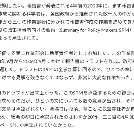
て説明したい。報告書が発表される4年前の2003年に、まず報
。報告書の作成に関わる科学者は、各国政府から推薦された数千人の中
4年から三つの作業部会に分かれて報告書作成の作業を進めてきた
担当者向けの要約（Summary for Policy Makers, S
によって承認される。
評価する第二作業部会に執筆責任者として参加した。この作業
04年9月から2006年9月にかけて報告書のドラフトを作成。
した。ドラフトはIPCCの全参加国に回るので、ひとつの章に関し
に対する見解を残さなくてはならず、非常に大変な作業だった
PMのドラフトが出来上がった。このSPMを承認するための総会は
を求めるのだが、ひとつの文について多数の意見が出され、そ
文章は承認されない。会場では段落、章ごとに執筆責任者が前
、総会の初日に承認されたのはわずか20行。二日目の4月3日
5ページしか承認されていなかった。