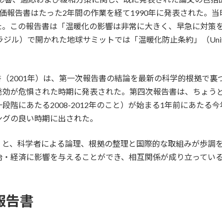
価報告書はたった2年間の作業を経て1990年に発表された。
た。この報告書は「温暖化の影響は非常に大きく、早急に対策
かれた地球サミットでは「温暖化防止条約」（United Nations Fra
告書（2001年）は、第一次報告書の結論を最新の科学的根拠で
発効が危惧された時期に発表された。第四次報告書は、ちょう
階にあたる2008-2012年のこと）が始まる1年前にあたる今
ングの良い時期に出された。
と、科学者による論理、根拠の整理と国際的な取組みが歩調を合
治・経済に影響を与えることができ、相互関係が成り立ってい
報告書