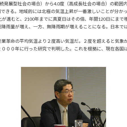
（持続発展型社会の場合）から4.0度（高成長社会の場合）の範
測できる。地域的には北極の気温上昇が一番激しいことが分か
化が進むと、2100年までに真夏日はその倍、年間120日にま
総降雨量が増え、一方、無降雨期が増えることになる。日本で
産業革命の平均気温より２度高い気温だ。２度を超えると気象
２０００年に行った研究で判明した。これを根拠に、現在各国