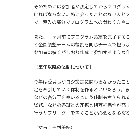
そのためには参加者が決定してからプログラ
ければならない。特に会ったことのない人と
で、導入の部分でプログラムへの関わり方や
また、一ヶ月前にプログラム策定を完了する
と企画調整チームの役割を同じチームで担う
参加者の多くがしおり作成に参加するような
【来年以降の体制について】
今年は委員長がロジ策定に関わらなかったこ
定を牽引していく体制を作るといいだろう。
などの各分野を率いるという体制も考えられ
総務、などの各班との連携と相互補完性が高
行うサブリーダーを置くことが必要となるだ
（文責：吉村美紀）