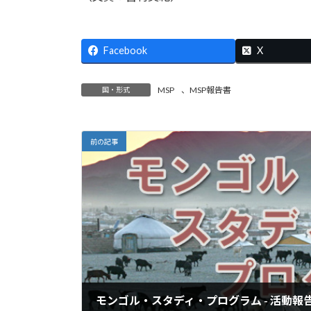
Facebook
X
MSP
、
MSP報告書
国・形式
前の記事
モンゴル・スタディ・プログラム - 活動報告