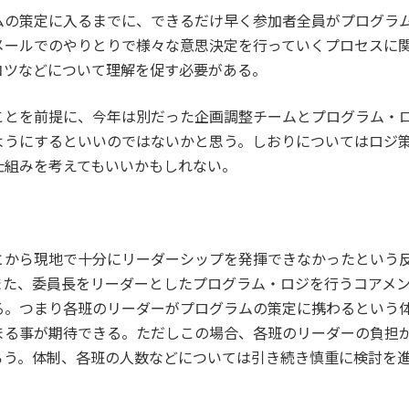
ムの策定に入るまでに、できるだけ早く参加者全員がプログラ
メールでのやりとりで様々な意思決定を行っていくプロセスに
コツなどについて理解を促す必要がある。
ことを前提に、今年は別だった企画調整チームとプログラム・
ようにするといいのではないかと思う。しおりについてはロジ
仕組みを考えてもいいかもしれない。
とから現地で十分にリーダーシップを発揮できなかったという
また、委員長をリーダーとしたプログラム・ロジを行うコアメ
る。つまり各班のリーダーがプログラムの策定に携わるという
まる事が期待できる。ただしこの場合、各班のリーダーの負担
ろう。体制、各班の人数などについては引き続き慎重に検討を