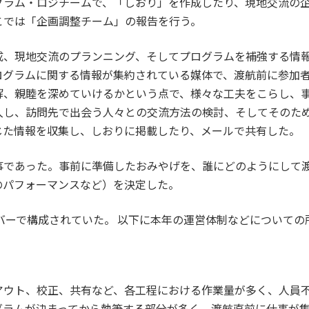
グラム・ロジチームで、「しおり」を作成したり、現地交流の
こでは「企画調整チーム」の報告を行う。
成、現地交流のプランニング、そしてプログラムを補強する情
ログラムに関する情報が集約されている媒体で、渡航前に参加
解、親睦を深めていけるかという点で、様々な工夫をこらし、
入し、訪問先で出会う人々との交流方法の検討、そしてそのた
じた情報を収集し、しおりに掲載したり、メールで共有した。
事であった。事前に準備したおみやげを、誰にどのようにして
のパフォーマンスなど）を決定した。
バーで構成されていた。 以下に本年の運営体制などについての
アウト、校正、共有など、各工程における作業量が多く、人員
グラムが決まってから執筆する部分が多く、渡航直前に仕事が