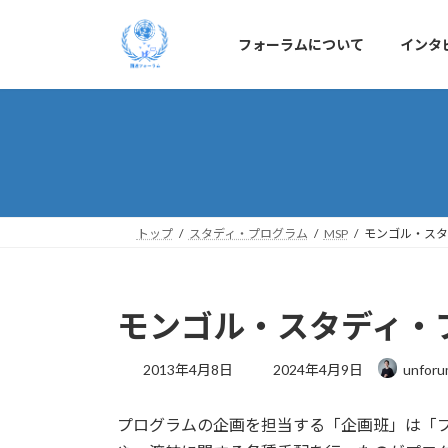
コ
ナ
ン
ビ
フォーラムについて
インタ
テ
ゲ
ン
ー
ツ
シ
へ
ョ
ス
ン
キ
に
ッ
移
プ
動
トップ
スタディ・プログラム
MSP
モンゴル・スタデ
モンゴル・スタディ・プロ
最
2013年4月8日
2024年4月9日
unforu
終
更
プログラムの企画を担当する「企画班」は「
新
日