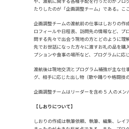
や、渡航に関する各種手配を行ったのがプロ
時
たりしたのが「企画調整チーム」である。こ
:
企画調整チームの渡航前の仕事はしおりの作
ロフィールや日程表、訪問先の情報など、プ
問する先々で出会う現地の方とどのように理
先でお世話になった方々に渡すお礼の品を購
プションや食事の場所など、プログラムに応
渡航後は現地交流とプログラム補強が主な仕
グ、相手に応じた出し物（歌や踊りや格闘技
企画調整チームはリーダーを含め５ 人のメン
【しおりについて】
しおりの作成は執筆依頼、執筆、編集、レイ
まったのが大きな反省点である。また、プロ