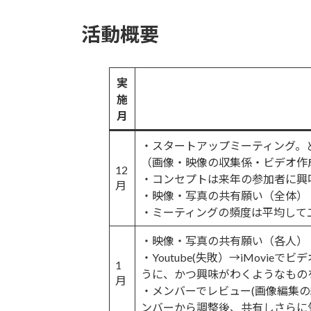
活動概要
実
施
月
・スタートアップミーティング。
（画像・映像の収集係・ビデオ作
12
・コンセプトは来年の参加者に興
月
・映像・写真の共有願い（全体）
・ミーティングの頻度は平均して
・映像・写真の共有願い（各人）
・Youtube(失敗）→iMov
1
うに、かつ興味がわくようなもの
月
・メンバーでレビュー(画像編集
ンバーから調整後、共有しさらに