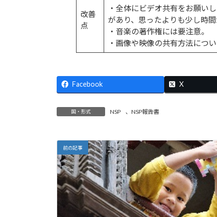
・全体にビデオ共有をお願いし
改善
があり、思ったよりも少し時間
点
・音楽の著作権には要注意。
・画像や映像の共有方法について
Facebook
X
NSP
、
NSP報告書
国・形式
前の記事