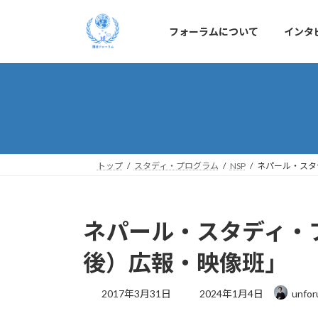
コ
ナ
ン
ビ
フォーラムについて
インタ
テ
ゲ
ン
ー
ツ
シ
へ
ョ
ス
ン
キ
に
ッ
移
プ
動
トップ
スタディ・プログラム
NSP
ネパール・スタデ
ネパール・スタディ・プロ
後）広報・映像班」
最
2017年3月31日
2024年1月4日
unfor
終