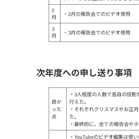
2
・2月の報告会でのビデオ使用
月
3
・3月の報告会でのビデオ使用
月
次年度への申し送り事項
・3人程度の人数で各自の役割を
良か
行えた。
った
・それぞれクリスマスやお正月
点
た。
・最終的に、全ての報告会やホ
・YouTubeのビデオ編集は