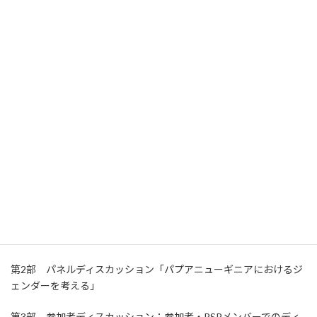
※オンライン中継も行います。遠方にお住まいで参加ご希望の方
もフォームへのご登録をお願い致します。
【プログラム】*内容は変更する可能性があります。
第1部 スタディプログラム紹介、渡航者個人発表
発表者
倉嶋麻里 シンプレクス株式会社
「多文化におけるコミュニティ開発とは」
日比野佳奈 東京女子医科大学病院助産師（長崎大学
大学院医療歯薬学総合研究科修了）
「PNGのジェンダー課題」
第2部 パネルディスカッション「パプアニューギニアにおけるジ
ェンダーを考える」
第3部 参加者ディスカッション：参加者・PSPメンバーでのディ