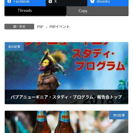
Facebook
X
Bluesky
Threads
Copy
PSP
、
PSPイベント
国・形式
前の記事
パプアニューギニア・スタディ・プログラム - 報告会トップ
2018年4月1日
次の記事