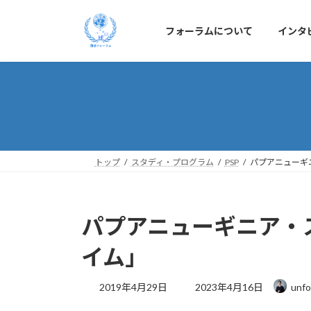
コ
ナ
ン
ビ
フォーラムについて
インタ
テ
ゲ
ン
ー
ツ
シ
へ
ョ
ス
ン
キ
に
ッ
移
プ
動
トップ
スタディ・プログラム
PSP
パプアニューギ
パプアニューギニア・ス
イム」
最
2019年4月29日
2023年4月16日
unfo
終