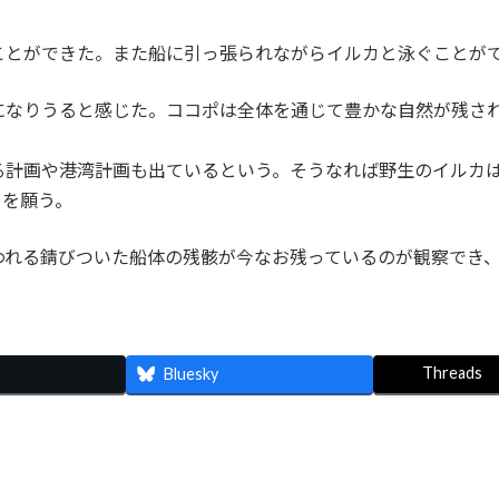
ことができた。また船に引っ張られながらイルカと泳ぐことが
になりうると感じた。ココポは全体を通じて豊かな自然が残さ
る計画や港湾計画も出ているという。そうなれば野生のイルカ
とを願う。
われる錆びついた船体の残骸が今なお残っているのが観察でき
Threads
Bluesky