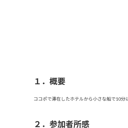
更
新
日
時
:
１．概要
ココポで滞在したホテルから小さな船で10
２．参加者所感