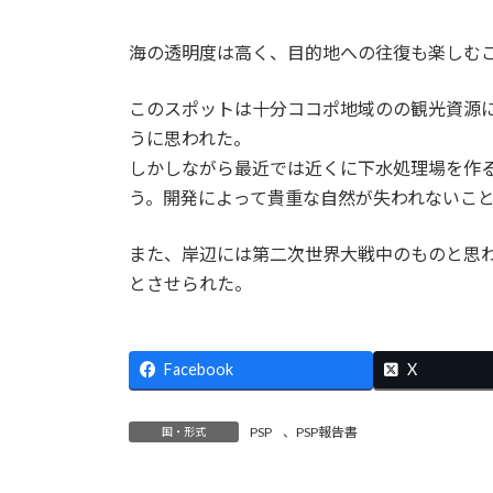
海の透明度は高く、目的地への往復も楽しむ
このスポットは十分ココポ地域のの観光資源
うに思われた。
しかしながら最近では近くに下水処理場を作
う。開発によって貴重な自然が失われないこ
また、岸辺には第二次世界大戦中のものと思
とさせられた。
Facebook
X
PSP
、
PSP報告書
国・形式