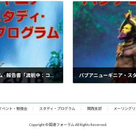
パプアニューギニア・スタディ・プログラム - 報告書「渡航中：ココポ戦争博物館」
2019年4月29日
イベント・勉強会
スタディ・プログラム
関西支部
メーリングリ
Copyright © 国連フォーラム All Rights Reserved.
Powered by
WordPress
with
Lightning Theme
&
VK All in One Expansion Unit