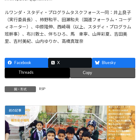
ルワンダ・スタディ・プログラムタスクフォース一同：井上良子
（実行委員長）、柿野和平、田瀬和夫（国連フォーラム・コーデ
ィネーター）、中原隆伸、西崎萌（以上、スタディ・プログラム
班幹事）、布川敦士、伴ちひろ、馬 聿寧、山岸彩夏、吉田美
里、吉村美紀、山内ゆりか、高橋真理奈
Facebook
X
Bluesky
Threads
Copy
RSP
国・形式
前の記事