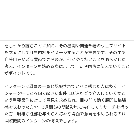
国連機関では、インターンであってもチームに貢献できる即戦力を
求められます。仕事の種類は、会議の資料準備、議事録作成、報
告書執筆等の事務作業から、フィールドでの聞き取り調査、ワー
クショップ実施、調査団の受け入れアレンジなど実務型の仕事ま
で、その機関やその部署によって異なります。あらかじめ募集要項
をしっかり読むことに加え、その機関や関連部署のウェブサイト
を参考にして仕事内容をイメージすることが重要です。その中で
自分自身がどう貢献できるのか、何がやりたいことをあらかじめ
考え、インターンを始める際に示して上司や同僚に伝えていくこと
がポイントです。
インターンは職員の一員と認識されていると感じた人は多く、イ
ンターン中にある国で起きた事件に国連がどう介入していくかと
いう重要案件に対して意見を求められ、目の前で動く展開に臨場
感を味わった方や、3週間もの間被災地に滞在してリサーチを行っ
た方、明確な任務を与えられ様々な場面で意見を求められるのは
国際機関のインターンの特徴でしょう。