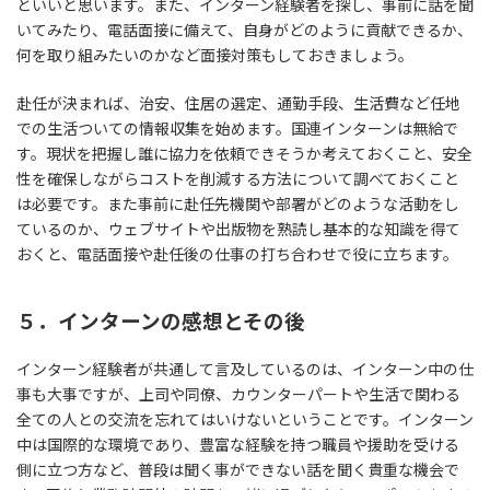
といいと思います。また、インターン経験者を探し、事前に話を聞
いてみたり、電話面接に備えて、自身がどのように貢献できるか、
何を取り組みたいのかなど面接対策もしておきましょう。
赴任が決まれば、治安、住居の選定、通勤手段、生活費など任地
での生活ついての情報収集を始めます。国連インターンは無給で
す。現状を把握し誰に協力を依頼できそうか考えておくこと、安全
性を確保しながらコストを削減する方法について調べておくこと
は必要です。また事前に赴任先機関や部署がどのような活動をし
ているのか、ウェブサイトや出版物を熟読し基本的な知識を得て
おくと、電話面接や赴任後の仕事の打ち合わせで役に立ちます。
５．インターンの感想とその後
インターン経験者が共通して言及しているのは、インターン中の仕
事も大事ですが、上司や同僚、カウンターパートや生活で関わる
全ての人との交流を忘れてはいけないということです。インターン
中は国際的な環境であり、豊富な経験を持つ職員や援助を受ける
側に立つ方など、普段は聞く事ができない話を聞く貴重な機会で