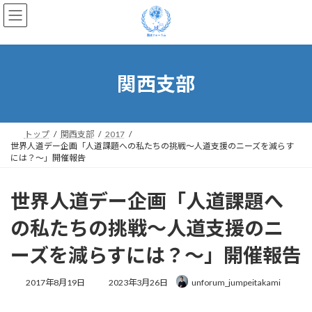
コ
ナ
ン
ビ
テ
ゲ
ン
ー
ツ
シ
へ
ョ
関西支部
ス
ン
キ
に
ッ
移
プ
動
トップ
関西支部
2017
世界人道デー企画「人道課題への私たちの挑戦～人道支援のニーズを減らす
には？～」開催報告
世界人道デー企画「人道課題へ
の私たちの挑戦～人道支援のニ
ーズを減らすには？～」開催報告
最
2017年8月19日
2023年3月26日
unforum_jumpeitakami
終
更