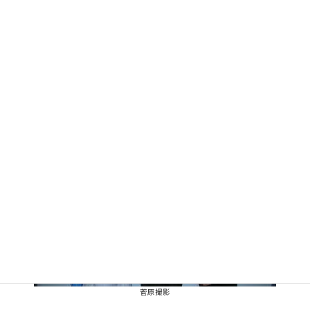
イスに留まらず、ニューヨーク生活についてのアドバイスなど、大
変お世話になりました。そのご縁で、今回「国連でインターン」
（GCO編）用に写真を撮っていただきました。ランチやお茶の機
会を通じて、たくさんの国連職員の方々、国連代表部の方々から
経験談やアドバイスをいただくことができました。この場をかり
て感謝をお伝えしたいと思います。
菅原撮影