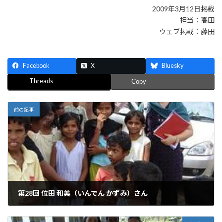
2009年3月12日掲載
担当：高田
ウェブ掲載：藤田
Facebook
X
Bluesky
Threads
Copy
前の記事
第28回 位田 和美（いんでん かずみ）さん
2009年1月22日