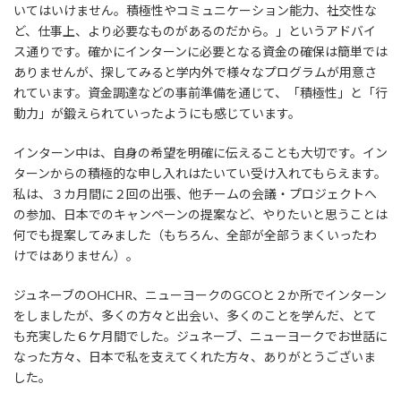
いてはいけません。積極性やコミュニケーション能力、社交性な
ど、仕事上、より必要なものがあるのだから。」というアドバイ
ス通りです。確かにインターンに必要となる資金の確保は簡単では
ありませんが、探してみると学内外で様々なプログラムが用意さ
れています。資金調達などの事前準備を通じて、「積極性」と「行
動力」が鍛えられていったようにも感じています。
インターン中は、自身の希望を明確に伝えることも大切です。イン
ターンからの積極的な申し入れはたいてい受け入れてもらえます。
私は、３カ月間に２回の出張、他チームの会議・プロジェクトへ
の参加、日本でのキャンペーンの提案など、やりたいと思うことは
何でも提案してみました（もちろん、全部が全部うまくいったわ
けではありません）。
ジュネーブのOHCHR、ニューヨークのGCOと２か所でインターン
をしましたが、多くの方々と出会い、多くのことを学んだ、とて
も充実した６ケ月間でした。ジュネーブ、ニューヨークでお世話に
なった方々、日本で私を支えてくれた方々、ありがとうございま
した。