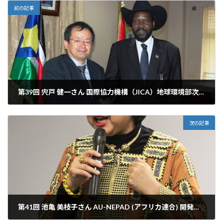
前の記事
第39回 宍戸 健一さん 国際協力機構（JICA）地球環境部次長 アフリカと日本がともに明るい未来を拓くために
2014年11月9日
次の記事
第41回 池亀 美枝子さん AU-NEPAD (アフリカ連合) 開発機構総裁特別顧問 アフリカと国連 −TICAD VIに向けて−