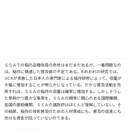
水の管理が悪いため雑草が混じった水田
３．何が根本的な問題なのか
ＳＳＡでの稲の品種改良の余地はまだまだあるが、一番問題なの
は、稲作に精通した普及員の不足である。われわれの研究では、
JICAが実施した日本人の専門家による稲作研修によって、収量が
大幅に増加することが明らかになっている。だから普及活動を充
実すれば、ＳＳＡの稲作の収量は確実に増加する。しかしそうし
た単純かつ重大な事実を、ＳＳＡの開発に関心のある国際機関、
各国の援助機関、ＳＳＡの諸政府はほとんど理解していない。そ
の結果、稲作の技術普及のための人材育成にも、普及の促進にも
充分な資金が回っていないのである。