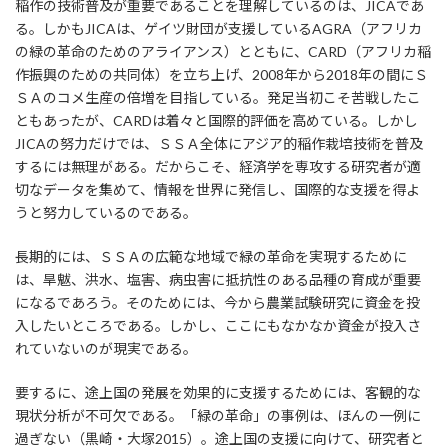
稲作の技術普及が重要であることを理解しているのは、JICAであ
る。しかもJICAは、ゲイツ財団が支援しているAGRA（アフリカ
の緑の革命のためのアライアンス）とともに、CARD（アフリカ稲
作振興のための共同体）を立ち上げ、2008年から2018年の間にＳ
ＳＡのコメ生産の倍増を目指している。発足当初こそ苦戦したこ
ともあったが、CARDは着々と国際的評価を高めている。しかし
JICAの努力だけでは、ＳＳＡ全体にアジア的稲作栽培技術を普及
するには無理がある。だからこそ、経済学を専攻する研究者が適
切なデータを集めて、情報を世界に発信し、国際的な支援を得よ
うと努力しているのである。
長期的には、ＳＳＡの広範な地域で緑の革命を実現するために
は、旱魃、洪水、塩害、病虫害に抵抗性のある品種の育成が重要
になるであろう。そのためには、今から農業試験研究に資金を投
入したいところである。しかし、ここにもなかなか資金が投入さ
れていないのが現実である。
要するに、途上国の発展を効果的に支援するためには、客観的な
現状分析が不可欠である。「緑の革命」の事例は、ほんの一例に
過ぎない（黒崎・大塚2015）。途上国の支援に向けて、研究者と