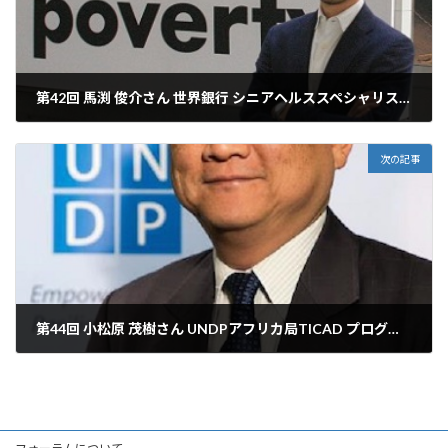
第42回 馬渕 俊介さん 世界銀行 シニアヘルススペシャリスト エボラ、ポリオ対策に学ぶ ー途上国の保健医療システムにマネジメント改革をー
2016年7月18日
次の記事
第44回 小松原 茂樹さん UNDPアフリカ局TICAD プログラムアドバイザー TICAD VII に向けて：TICAD プロセスを通じてみたアフリカ開発
2017年6月5日