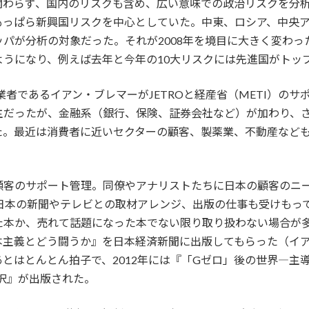
わらず、国内のリスクも含め、広い意味での政治リスクを分析し
もっぱら新興国リスクを中心としていた。中東、ロシア、中央
パが分析の対象だった。それが2008年を境目に大きく変わっ
うになり、例えば去年と今年の10大リスクには先進国がトッ
業者であるイアン・ブレマーがJETROと経産省（METI）の
主だったが、金融系（銀行、保険、証券会社など）が加わり、
た。最近は消費者に近いセクターの顧客、製薬業、不動産など
顧客のサポート管理。同僚やアナリストたちに日本の顧客のニ
は日本の新聞やテレビとの取材アレンジ、出版の仕事も受けもっ
た本か、売れて話題になった本でない限り取り扱わない場合が
本主義とどう闘うか』を日本経済新聞に出版してもらった（イ
とはとんとん拍子で、2012年には『「Gゼロ」後の世界―主導
選択』が出版された。