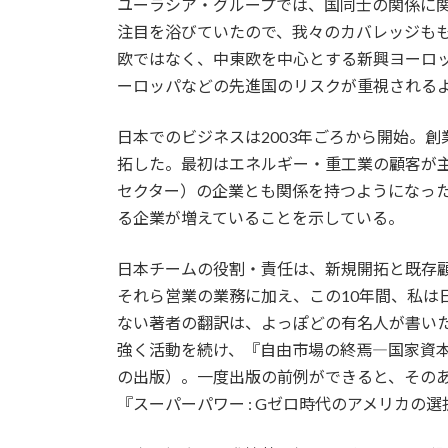
ユーラシア・グループでは、国同士の関係に関
注目を浴びていたので、我々のカバレッジも
欧ではなく、中東欧を中心とする新興ヨーロッ
ーロッパなどの先進国のリスクが重視されるよ
日本でのビジネスは2003年ごろから開始。創
拓した。最初はエネルギー・重工業の顧客が
セクター）の企業とも関係を持つようになっ
る企業が増えていることを示している。
日本チームの役割・責任は、新規開拓と既存
それら営業の業務に加え、この10年間、私
ない著者の翻訳は、よっぽどの有名人が書い
強く活動を続け、『自由市場の終焉―国家資
の出版）。一度出版の前例ができると、そのあ
『スーパーパワー : Gゼロ時代のアメリカの