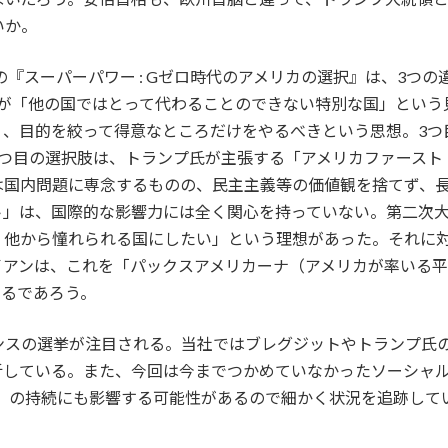
いか。
の『スーパーパワー : Gゼロ時代のアメリカの選択』は、3つ
が「他の国ではとって代わることのできない特別な国」という
く、目的を絞って得意なところだけをやるべきという思想。3つ
3つ目の選択肢は、トランプ氏が主張する「アメリカファースト
は国内問題に専念するものの、民主主義等の価値観を捨てず、
ト」は、国際的な影響力には全く関心を持っていない。第二次
、他から憧れられる国にしたい」という理想があった。それに
イアンは、これを「パックスアメリカーナ（アメリカが率いる
するであろう。
ンスの選挙が注目される。当社ではブレグジットやトランプ氏
析している。また、今回は今までつかめていなかったソーシャ
U）の持続にも影響する可能性があるので細かく状況を追跡して