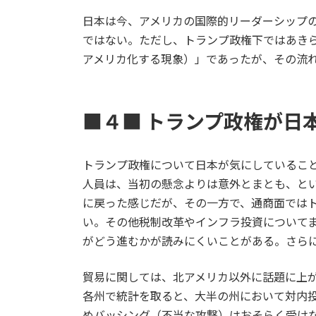
日本は今、アメリカの国際的リーダーシップ
ではない。ただし、トランプ政権下ではあき
アメリカ化する現象）」であったが、その流
■４■ トランプ政権が日
トランプ政権について日本が気にしているこ
人員は、当初の懸念よりは意外とまとも、と
に戻った感じだが、その一方で、通商面では
い。その他税制改革やインフラ投資についてま
がどう進むかが読みにくいことがある。さら
貿易に関しては、北アメリカ以外に話題に上
各州で統計を取ると、大半の州において対内
めバッシング（不当な攻撃）はおそらく受け