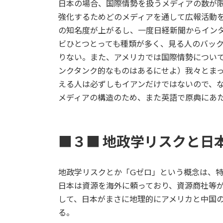
日本の場合、国際情勢を扱うメディアの数が
強化するためどのメディアを通して広報活動
の知名度が上がるし、一度日経新聞からイン
ビひとつとっても種類が多く、見る人のバッ
りない。また、アメリカでは国際情勢につい
ンクタンク的なものはあるにせよ）我々とま
える人は必ずしもイアンだけではないので、
メディアの構造のため、また英語で原典にあ
■３■ 地政学リスクと日
地政学リスクとか「Gゼロ」という概念は、
日本は資源を海外に頼っており、資源商社等
して、日本がまさに地理的にアメリカと中国
る。