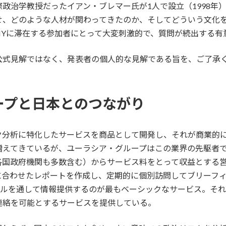
政治学教授だったイアン・ブレマー氏が1人で設立（1998年
せ、どのような人材が関わってきたのか、そしてどういう文化
NYに滞在する参加者にとって大変刺激的で、質問が続出する有
公式見解ではなく、発表者の個人的な見解である旨を、ご了承
ープと日本とのつながり
ク分析に特化したサービスを商品として開発し、それが商業的
増えてきているが、ユーラシア・グループはこの業界の先駆者
各国政府機関も多数含む）からサービス料をとって収益とする
に合わせたレポートを作成し、定期的に個別訪問してブリーフ
ールを通して情報提供するのが最もベーシックなサービス。そ
連絡を可能とするサービスを提供している。