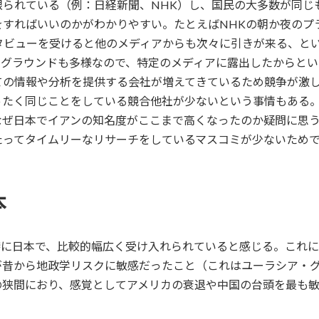
限られている（例：日経新聞、NHK）し、国民の大多数が同じ
をすればいいのかがわかりやすい。たとえばNHKの朝か夜のプ
タビューを受けると他のメディアからも次々に引きが来る、と
クグラウンドも多様なので、特定のメディアに露出したからと
ての情報や分析を提供する会社が増えてきているため競争が激
ったく同じことをしている競合他社が少ないという事情もある
なぜ日本でイアンの知名度がここまで高くなったのか疑問に思
たってタイムリーなリサーチをしているマスコミが少ないため
本
特に日本で、比較的幅広く受け入れられていると感じる。これ
が昔から地政学リスクに敏感だったこと（これはユーラシア・
の狭間におり、感覚としてアメリカの衰退や中国の台頭を最も