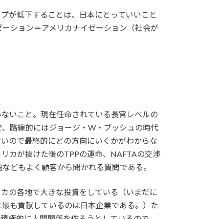
ップが低下することは、日本にとっていいこと
ゼーション＝アメリカナイゼーション（社会が
いないこと。現在任命されている長官レベルの
で、路線的にはジョージ・W・ブッシュの時代
ないので最終的にどの方向にいくかがわからな
カが抜けた後のTPPの運命、NAFTAの交渉
題などもよく顧客から聞かれる質問である。
リカの各地で大きな投資をしている（いまだに
に最も貢献しているのは日本企業である。）た
と積極的に人間関係を作ろうとしているので、