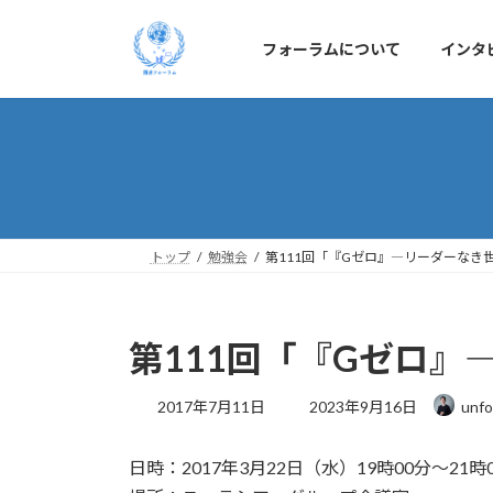
コ
ナ
ン
ビ
フォーラムについて
インタ
テ
ゲ
ン
ー
ツ
シ
へ
ョ
ス
ン
キ
に
ッ
移
プ
動
トップ
勉強会
第111回「『Gゼロ』―リーダーなき
第111回「『Gゼロ
最
2017年7月11日
2023年9月16日
unfo
終
更
日時：2017年3月22日（水）19時00分～21時
新
日