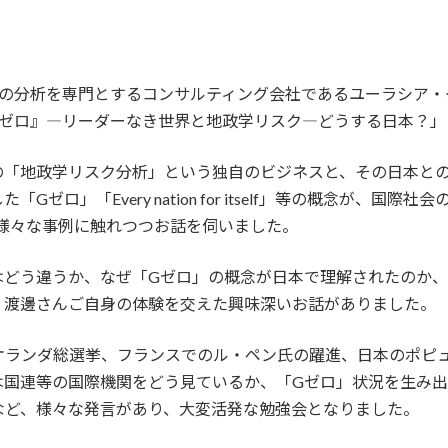
クの分析を専門とするコンサルティング会社であるユーラシア・
Gゼロ』―リーダーなき世界と地政学リスク―どうする日本？」
の「地政学リスク分析」という独自のビジネスと、その日本と
ゼロ」「Every nation for itself」等の概念が、
様々な事例に触れつつお話を伺いました。
はどう違うか、なぜ「Gゼロ」の概念が日本で理解されたのか
、渡邊さんご自身の体験を交えた興味深いお話がありました。
オランダ総選挙、フランスでのル・ペン氏の躍進、日本のポピ
は国連等の国際機関をどう見ているか、「Gゼロ」状況を生み
など、様々な発言があり、大変活発な勉強会となりました。