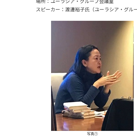
場所：ユーラシア・グループ会議室
時
スピーカー：渡邊裕子氏（ユーラシア・グル
:
写真①