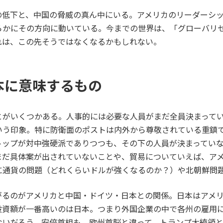
の低下と、中国の脅威の真ん中にいる。アメリカのリーダーシ
らかにその方向に動いている。今までの世界は、「グローバリ
れは、この先そうではなくなるかもしれない。
本に意味するもの
とがいくつかある。人事的には必要な人員がまだ全員決まって
いう印象。特に防衛面のポストは内外から尊敬されている重鎮
トップが対中強硬派でありつつも、その下の人員が決まってい
だ具体案が出されていないことや、貿易についていえば、アメリ
に通貨の問題（どれくらいドルが強くなるのか？）や北朝鮮問
がるのがアメリカと中国・ドイツ・日本との関係。日本はアメ
投資額が一番高いのは日本。つまり外国企業の中で各州の雇用
ないだろう。安倍首相も、欧州首脳と違って、トランプ大統領