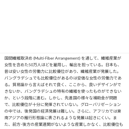
る。例えば、ある種独裁であるシンガポールで経済開発が成功
し、ラ米では不公平感が高まっており、この不公平感が極度に達す
ると｢元の木阿弥｣になってしまう。国連、国際社会はいかに民主化
に関与すべきか？
■A■ 貿易比較優位、門戸解放、資源の有効利用、競争など、難
しい問題だ。国際的に資源の比較優位がうまく動いて、海外の市
場があれば経済発展につながる。例えば、バングラデシュでは多
国間繊維取決め (Multi-Fiber Arrangement) を通して、繊維産業が
女性を含めた50万人ほどを雇用し、輸出を担っている。日本も、
昔は安い女性の労働力に比較優位があり、繊維産業が発展した。
バングラデシュでも比較優位があるのは安価な女性の労働力であ
る。貿易論から言えばそれで良く、ここから、良いデザインがで
きないか、バングラデシュの特有の繊維を使ったものができない
か、という段階に進む。しかし、先進国の様々な補助金が問題
で、比較優位が十分に発揮されていない。グローバリゼーション
の中では、後発国の経済発展は難しい。さらに、アフリカでは東
南アジアの雁行形態論に表されるような発展は起きにくい。ま
た、前方･後方の産業連関がないような産業しかなく、比較優位も