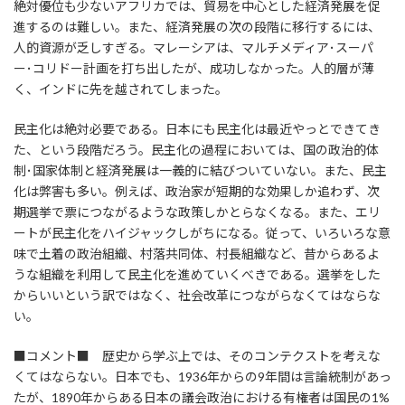
絶対優位も少ないアフリカでは、貿易を中心とした経済発展を促
進するのは難しい。また、経済発展の次の段階に移行するには、
人的資源が乏しすぎる。マレーシアは、マルチメディア･スーパ
ー･コリドー計画を打ち出したが、成功しなかった。人的層が薄
く、インドに先を越されてしまった。
民主化は絶対必要である。日本にも民主化は最近やっとできてき
た、という段階だろう。民主化の過程においては、国の政治的体
制･国家体制と経済発展は一義的に結びついていない。また、民主
化は弊害も多い。例えば、政治家が短期的な効果しか追わず、次
期選挙で票につながるような政策しかとらなくなる。また、エリ
ートが民主化をハイジャックしがちになる。従って、いろいろな意
味で土着の政治組織、村落共同体、村長組織など、昔からあるよ
うな組織を利用して民主化を進めていくべきである。選挙をした
からいいという訳ではなく、社会改革につながらなくてはならな
い。
■コメント■ 歴史から学ぶ上では、そのコンテクストを考えな
くてはならない。日本でも、1936年からの9年間は言論統制があっ
たが、1890年からある日本の議会政治における有権者は国民の1%